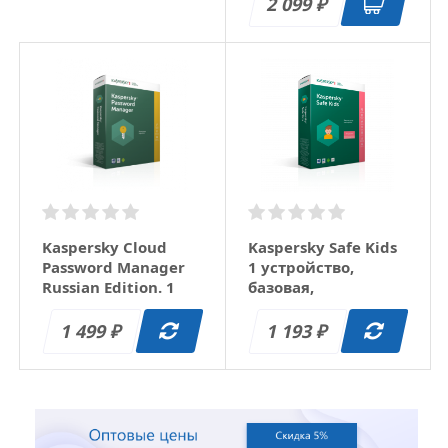
2 099
₽
Kaspersky Cloud
Kaspersky Safe Kids
Password Manager
1 устройство,
Russian Edition. 1
базовая,
пользователь
электронно
электронно
Download Pack
1 499
1 193
₽
₽