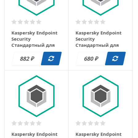
Kaspersky Endpoint
Kaspersky Endpoint
Security
Security
Стандартный для
Стандартный для
образования
образования
базовая 1 год (10-14)
базовая 1 год (100-
882
680
₽
₽
149)
Kaspersky Endpoint
Kaspersky Endpoint