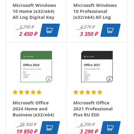
Microsoft Windows
Microsoft Windows
10 Home (x32/x64)
10 Professional
All Lng Digital Key
(x32/x64) All Lng
Digital Key
3 790
4 570
₽
₽
2 450
3 350
₽
₽
Microsoft Office
Microsoft Office
2024 Home and
2021 Professional
Business (x32/x64)
Plus RU ESD
RU ESD
29 300
6 700
₽
₽
19 850
3 290
₽
₽