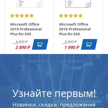
Microsoft Office
Microsoft Office
2019 Professional
2016 Professional
Plus RU ESD
Plus RU ESD
6 950
5 900
₽
₽
2 890
1 990
₽
₽
Узнайте первым!
Новинки, скидки, предложения
Microsoft Windows
Microsoft Windows
Microsoft Windows
Microsoft Windows