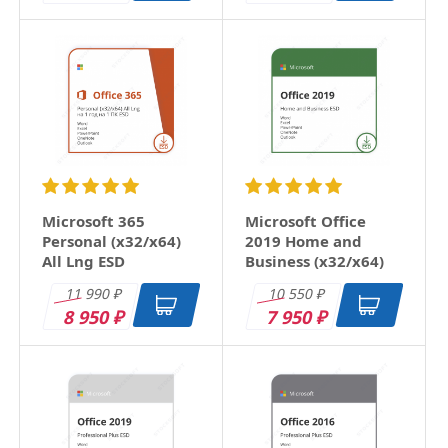
Microsoft 365
Microsoft Office
Personal (x32/x64)
2019 Home and
All Lng ESD
Business (x32/x64)
RU ESD
11 990
10 550
₽
₽
8 950
7 950
₽
₽