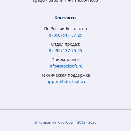
График работы Пн-Пт 9:00-19:00
Контакты
По России бесплатно
8 (800) 511-87-25
Отдел продаж
8 (495) 137-75-25
Microsoft Windows
Microsoft Windows
Microsoft Windows 7
Microsoft Windows
Прием заявок
8.1 Full Version
10 Home (x32/x64)
Professional
10 Professional (x64)
info@stocksoft.ru
(x32/x64) RU ESD
All Lng Digital Key
(x32/x64) RU
RU OEM сертификат
Техническая поддержка
5 315
3 790
4 050
5 350
₽
₽
₽
₽
support@stocksoft.ru
2 050
2 450
1 850
3 460
₽
₽
₽
₽
© Компания "СтокСофт" 2012 - 2026