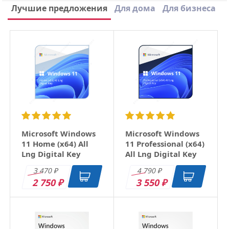
Вид лицензии
Подписка
Написать отзыв
Лучшие предложения
Для дома
Для бизнеса
Назначение
Бизнес
×
Количество устройств
1
Ваше имя
Срок лицензии
1 Год
Email
Заголовок
Microsoft Windows
Microsoft Windows
11 Home (x64) All
11 Professional (x64)
Lng Digital Key
All Lng Digital Key
Оцените товар
3 470
4 790
₽
₽
2 750
3 550
₽
₽
Отзыв