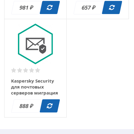
1 год (25-49)
1 год (250-499)
981
657
₽
₽
Kaspersky Security
для почтовых
серверов миграция
1 год (50-99)
888
₽