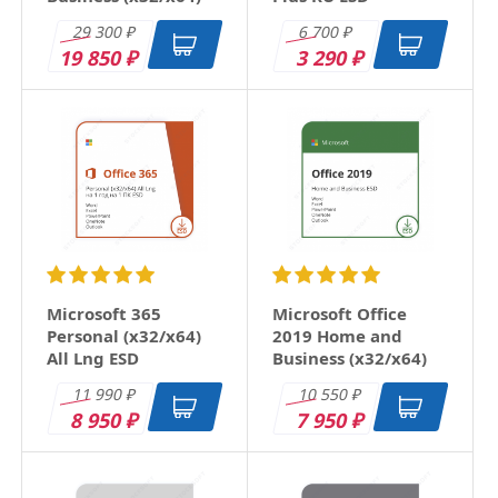
RU ESD
29 300
6 700
₽
₽
19 850
3 290
₽
₽
Microsoft 365
Microsoft Office
Personal (x32/x64)
2019 Home and
All Lng ESD
Business (x32/x64)
RU ESD
11 990
10 550
₽
₽
8 950
7 950
₽
₽