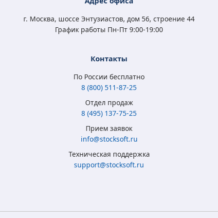
Адрес офиса
3 350
3 500
2 450
3 350
₽
₽
₽
₽
г. Москва, шоссе Энтузиастов, дом 56, строение 44
График работы Пн-Пт 9:00-19:00
Контакты
По России бесплатно
8 (800) 511-87-25
Отдел продаж
8 (495) 137-75-25
Microsoft Windows
Microsoft Windows
Microsoft Windows 7
Microsoft Windows
Прием заявок
8.1 Full Version
10 Home (x32/x64)
Professional
10 Professional (x64)
info@stocksoft.ru
(x32/x64) RU ESD
All Lng Digital Key
(x32/x64) RU
RU OEM сертификат
Техническая поддержка
5 315
3 790
4 050
5 350
₽
₽
₽
₽
support@stocksoft.ru
2 050
2 450
1 850
3 460
₽
₽
₽
₽