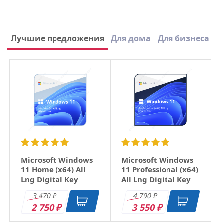
Написать отзыв
Лучшие предложения
Для дома
Для бизнеса
×
Ваше имя
Email
Заголовок
Microsoft Windows
Microsoft Windows
11 Home (x64) All
11 Professional (x64)
Lng Digital Key
All Lng Digital Key
Оцените товар
3 470
4 790
₽
₽
2 750
3 550
₽
₽
Отзыв