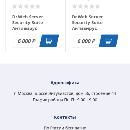
Dr.Web Server
Dr.Web Server
Security Suite
Security Suite
Антивирус
Антивирус
продление
продление
лицензии 1 год 4
лицензии 1 год 5
6 000
6 000
₽
₽
ПК
ПК
Адрес офиса
г. Москва, шоссе Энтузиастов, дом 56, строение 44
График работы Пн-Пт 9:00-19:00
Контакты
По России бесплатно