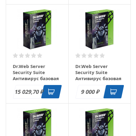
Dr.Web Server
Dr.Web Server
Security Suite
Security Suite
Антивирус базовая
Антивирус базовая
лицензия 1 год 10
лицензия 1 год 2
серверов
сервера
15 029,70
9 000
₽
₽