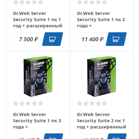
Dr.Web Server
Dr.Web Server
Security Suite 1 пк 1
Security Suite 1 пк 2
год + расширенный
года +
функционал
расширенный
функционал
7 500
11 400
₽
₽
Dr.Web Server
Dr.Web Server
Security Suite 1 пк 3
Security Suite 2 пк 1
года +
год + расширенный
расширенный
функционал