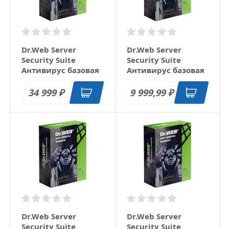
Dr.Web Server
Dr.Web Server
Security Suite
Security Suite
Антивирус базовая
Антивирус базовая
лицензия 1 год 25
лицензия 1 год 3
серверов
сервера
34 999
9 999,99
₽
₽
Dr.Web Server
Dr.Web Server
Security Suite
Security Suite