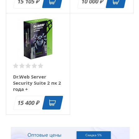
функционал
15 105
10 000
₽
₽
Dr.Web Server
Security Suite 2 пк 2
года +
расширенный
функционал
15 400
₽