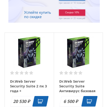
Dr.Web Server
Dr.Web Server
Security Suite 2 пк 3
Security Suite
года +
Антивирус базовая
расширенный
лицензия 1 год 1
функционал
сервер
20 530
6 500
₽
₽