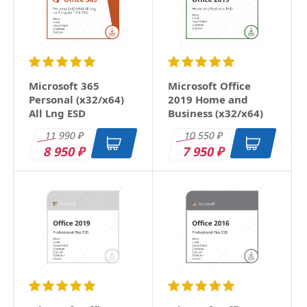
Microsoft 365
Microsoft Office
Personal (x32/x64)
2019 Home and
All Lng ESD
Business (x32/x64)
RU ESD
11 990
10 550
₽
₽
8 950
7 950
₽
₽