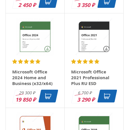
2 450
3 350
₽
₽
Microsoft Office
Microsoft Office
2024 Home and
2021 Professional
Business (x32/x64)
Plus RU ESD
RU ESD
29 300
6 700
₽
₽
19 850
3 290
₽
₽