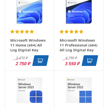
Email
Заголовок
Microsoft Windows
Microsoft Windows
11 Home (x64) All
11 Professional (x64)
Lng Digital Key
All Lng Digital Key
Оцените товар
3 470
4 790
₽
₽
2 750
3 550
₽
₽
Отзыв