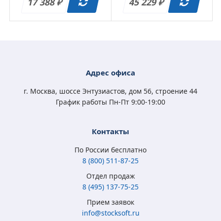
польз.) переход с
польз.) переход с
17 388
45 229
₽
₽
обслуж. на
обслуж. на
подписку
подписку
Адрес офиса
г. Москва, шоссе Энтузиастов, дом 56, строение 44
График работы Пн-Пт 9:00-19:00
Контакты
По России бесплатно
8 (800) 511-87-25
Отдел продаж
8 (495) 137-75-25
Прием заявок
info@stocksoft.ru