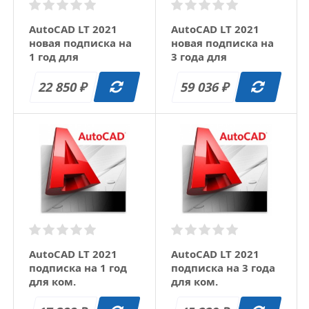
AutoCAD LT 2021
AutoCAD LT 2021
новая подписка на
новая подписка на
1 год для
3 года для
коммерческой
коммерческой
организации (1
организации (1
22 850
59 036
₽
₽
пользователь)
пользователь)
AutoCAD LT 2021
AutoCAD LT 2021
подписка на 1 год
подписка на 3 года
для ком.
для ком.
организации (1
организации (1