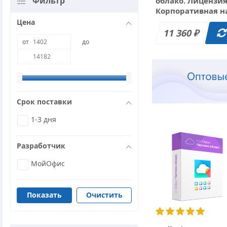
Фильтр
облако. Лицензи
Корпоративная н
пользователя дл
Цена
государственных
11 360
₽
заказчиков, без
от
до
ограничения сро
действия.
Срок поставки
1-3 дня
Разработчик
МойОфис
Очистить