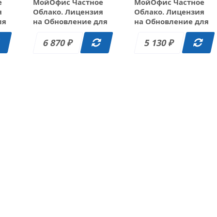
е
МойОфис Частное
МойОфис Частное
я
Облако. Лицензия
Облако. Лицензия
ля
на Обновление для
на Обновление для
государственных
коммерческих
ом
заказчиков, сроком
заказчиков, сроком
6 870
5 130
₽
₽
действия 2 года.
действия 1 год.