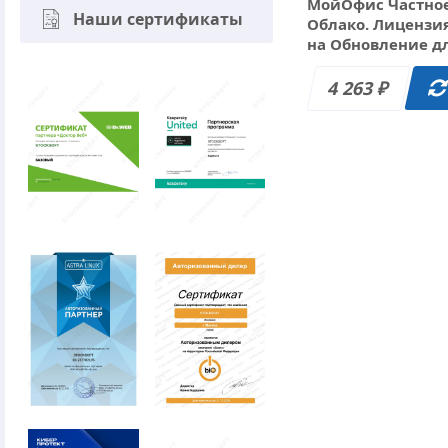
МойОфис Частно
Наши сертификаты
Облако. Лицензи
на Обновление д
государственных
заказчиков, срок
4 263
₽
действия 1 год.