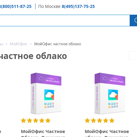
8(800)511-87-25
По Москве
8(495)137-75-25
ры
МойОфис
МойОфис частное облако
астное облако
е
МойОфис Частное
МойОфис Частное