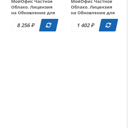
МойОфис Частное
МойОфис Частное
Облако. Лицензия
Облако. Лицензия
на Обновление для
на Обновление для
коммерческих
образовательных
заказчиков, сроком
организаций,
8 256
1 402
₽
₽
действия 2 года.
сроком действия 1
год.