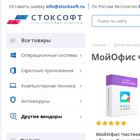
Оставить заявку
info@stocksoft.ru
По России бесплатно
Все товары
Главная
Другие вендо
МойОфис ч
Операционные системы
Офисные приложения
Компьютерная техника
Антивирусы
Другие вендоры
МойОфис Частно