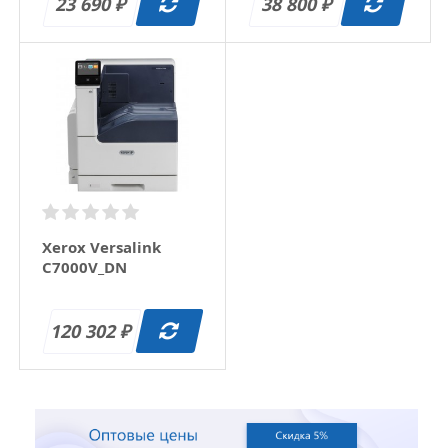
23 690
38 800
₽
₽
Xerox Versalink
C7000V_DN
120 302
₽