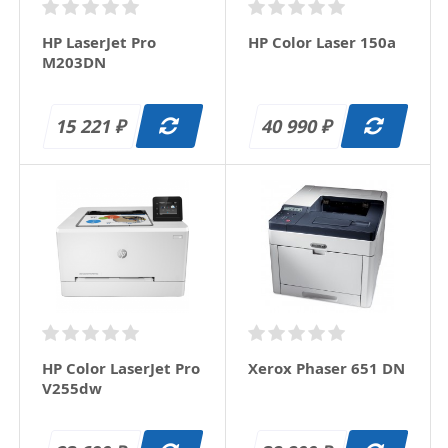
HP LaserJet Pro
НР Color Laser 150a
M203DN
15 221
40 990
₽
₽
НР Color LaserJet Pro
Xerox Phaser 651 DN
V255dw