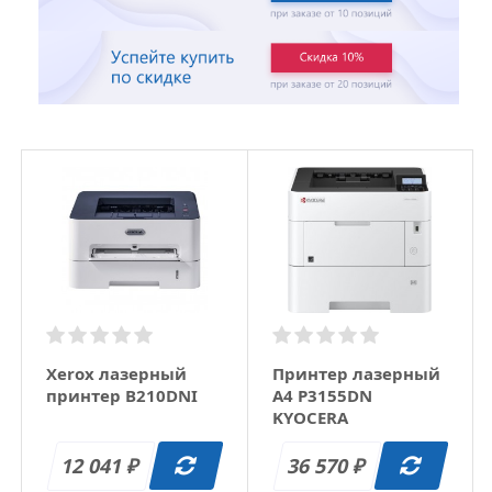
Xerox лазерный
Принтер лазерный
принтер B210DNI
A4 P3155DN
KYOCERA
12 041
36 570
₽
₽