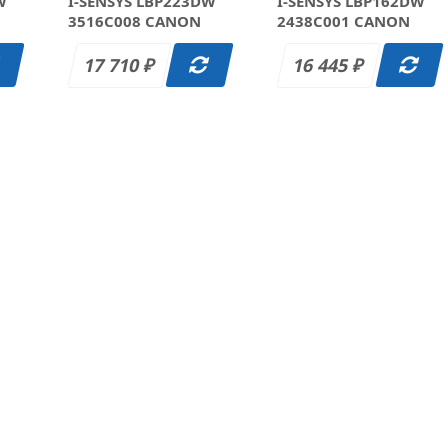
W
I-SENSYS LBP223DW
I-SENSYS LBP162DW
3516C008 CANON
2438C001 CANON
17 710
16 445
₽
₽