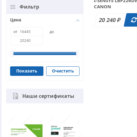
I-SENSYS LBP226D
Фильтр
CANON
20 240
Цена
₽
от
до
Очистить
Наши сертификаты