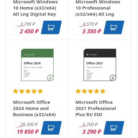
Microsoft Windows
Microsoft Windows
10 Home (x32/x64)
10 Professional
All Lng Digital Key
(x32/x64) All Lng
Digital Key
3 790
4 570
₽
₽
2 450
3 350
₽
₽
Microsoft Office
Microsoft Office
2024 Home and
2021 Professional
Business (x32/x64)
Plus RU ESD
RU ESD
29 300
6 700
₽
₽
19 850
3 290
₽
₽