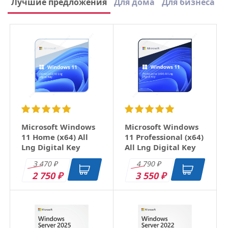
Лучшие предложения
Для дома
Для бизнеса
Вид лицензии
Подписка
×
Срок лицензии
1 Год
Ваше имя
Email
Заголовок
Microsoft Windows
Microsoft Windows
11 Home (x64) All
11 Professional (x64)
Lng Digital Key
All Lng Digital Key
Оцените товар
3 470
4 790
₽
₽
2 750
3 550
₽
₽
Отзыв