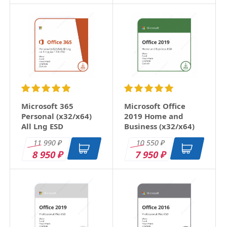
Microsoft 365
Microsoft Office
Personal (x32/x64)
2019 Home and
All Lng ESD
Business (x32/x64)
RU ESD
11 990
10 550
₽
₽
8 950
7 950
₽
₽