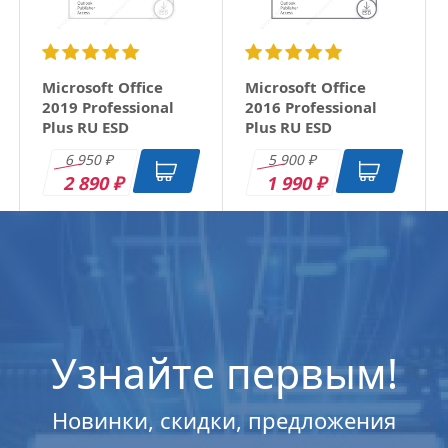
Microsoft Office
Microsoft Office
2019 Professional
2016 Professional
Plus RU ESD
Plus RU ESD
6 950
5 900
₽
₽
2 890
1 990
₽
₽
Узнайте первым!
Новинки, скидки, предложения
Microsoft Windows
Microsoft Windows
Microsoft Windows
Microsoft Windows
11 Professional (x64)
11 Professional (x64)
11 Home (x64) All
11 Home (x64) All