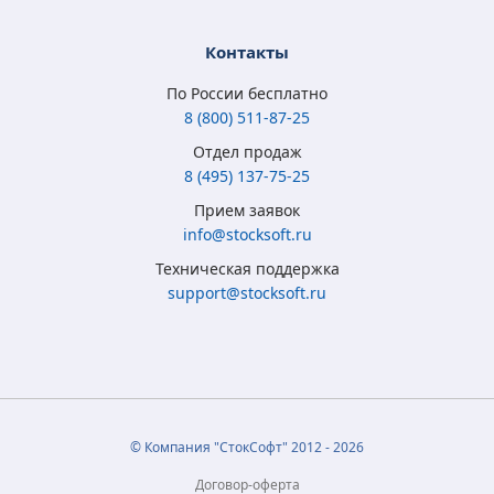
Контакты
По России бесплатно
8 (800) 511-87-25
Отдел продаж
8 (495) 137-75-25
Microsoft Windows
Microsoft Windows
Microsoft Windows 7
Microsoft Windows
Прием заявок
8.1 Full Version
10 Home (x32/x64)
Professional
10 Professional (x64)
info@stocksoft.ru
(x32/x64) RU ESD
All Lng Digital Key
(x32/x64) RU
RU OEM сертификат
Техническая поддержка
5 315
3 790
4 050
5 350
₽
₽
₽
₽
support@stocksoft.ru
2 050
2 450
1 850
3 460
₽
₽
₽
₽
© Компания "СтокСофт" 2012 - 2026
Договор-оферта