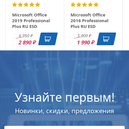
Microsoft Office
Microsoft Office
2019 Professional
2016 Professional
Plus RU ESD
Plus RU ESD
6 950
5 900
₽
₽
2 890
1 990
₽
₽
Узнайте первым!
Новинки, скидки, предложения
Microsoft Windows
Microsoft Windows
Microsoft Windows
Microsoft Windows
11 Professional (x64)
11 Professional (x64)
11 Home (x64) All
11 Home (x64) All
All Lng Digital Key
All Lng Digital Key
Lng Digital Key
Lng Digital Key