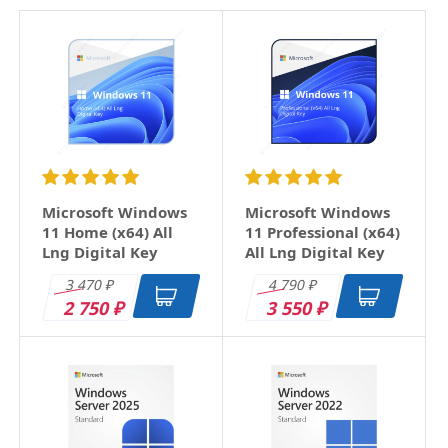
×
Ваше имя
Email
Заголовок
Microsoft Windows
Microsoft Windows
11 Home (x64) All
11 Professional (x64)
Lng Digital Key
All Lng Digital Key
Оцените товар
3 470
4 790
₽
₽
2 750
3 550
₽
₽
Отзыв