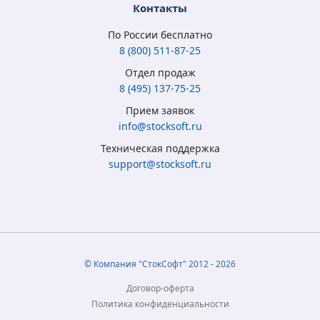
Контакты
По России бесплатно
8 (800) 511-87-25
Отдел продаж
8 (495) 137-75-25
Microsoft Windows
Microsoft Windows
Microsoft Windows 7
Microsoft Windows
Прием заявок
8.1 Full Version
10 Home (x32/x64)
Professional
10 Professional (x64)
info@stocksoft.ru
(x32/x64) RU ESD
All Lng Digital Key
(x32/x64) RU
RU OEM сертификат
Техническая поддержка
5 315
3 790
4 050
5 350
₽
₽
₽
₽
support@stocksoft.ru
2 050
2 450
1 850
3 460
₽
₽
₽
₽
© Компания "СтокСофт" 2012 - 2026
Договор-оферта
Политика конфиденциальности