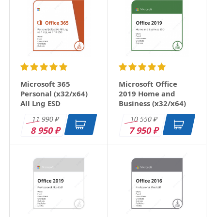
Microsoft 365
Microsoft Office
Personal (x32/x64)
2019 Home and
All Lng ESD
Business (x32/x64)
RU ESD
11 990
10 550
₽
₽
8 950
7 950
₽
₽