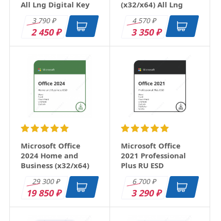
All Lng Digital Key
(x32/x64) All Lng
Digital Key
3 790
4 570
₽
₽
2 450
3 350
₽
₽
Microsoft Office
Microsoft Office
2024 Home and
2021 Professional
Business (x32/x64)
Plus RU ESD
RU ESD
29 300
6 700
₽
₽
19 850
3 290
₽
₽