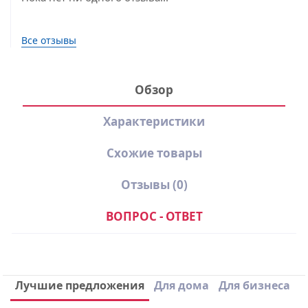
Все отзывы
Обзор
Характеристики
Схожие товары
Отзывы
(0)
ВОПРОС - ОТВЕТ
Производитель
Dr.Web
Вид лицензии
Подписка
Написать отзыв
Лучшие предложения
Для дома
Для бизнеса
Срок лицензии
1 Год