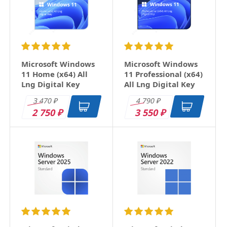
Email
Заголовок
Microsoft Windows
Microsoft Windows
11 Home (x64) All
11 Professional (x64)
Lng Digital Key
All Lng Digital Key
Оцените товар
3 470
4 790
₽
₽
2 750
3 550
₽
₽
Отзыв