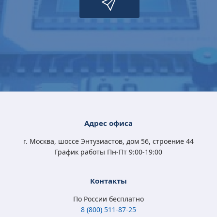
Microsoft Windows
Microsoft Windows
Microsoft Windows
Microsoft Windows
10 Professional
11 Professional (x64)
10 Home (x32/x64)
10 Professional
(x32/x64) All Lng
RU OEM сертификат
All Lng Digital Key
(x32/x64) All Lng
Digital Key
Digital Key
4 570
5 400
3 790
4 570
Адрес офиса
₽
₽
₽
₽
3 350
3 500
2 450
3 350
₽
₽
₽
₽
г. Москва, шоссе Энтузиастов, дом 56, строение 44
График работы Пн-Пт 9:00-19:00
Контакты
По России бесплатно
8 (800) 511-87-25