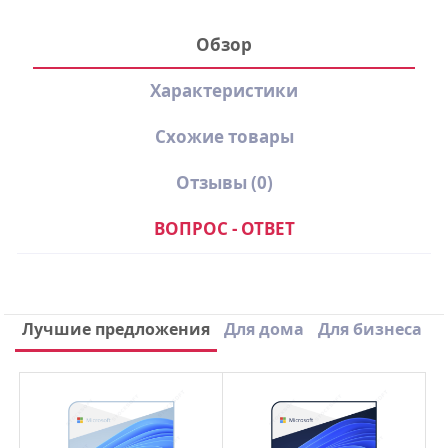
Обзор
Характеристики
Схожие товары
Отзывы
(0)
ВОПРОС - ОТВЕТ
Производитель
Dr.Web
Вид лицензии
Подписка
Написать отзыв
Лучшие предложения
Для дома
Для бизнеса
Срок лицензии
1 Год
×
Ваше имя