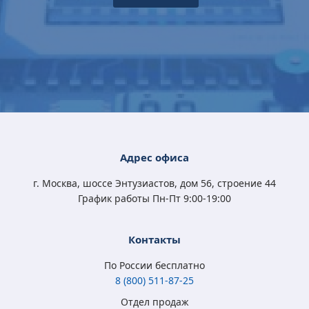
Microsoft Windows
Microsoft Windows
Microsoft Windows
Microsoft Windows
10 Professional
11 Professional (x64)
10 Home (x32/x64)
10 Professional
(x32/x64) All Lng
RU OEM сертификат
All Lng Digital Key
(x32/x64) All Lng
Digital Key
Digital Key
4 570
5 400
3 790
4 570
Адрес офиса
₽
₽
₽
₽
3 350
3 500
2 450
3 350
₽
₽
₽
₽
г. Москва, шоссе Энтузиастов, дом 56, строение 44
График работы Пн-Пт 9:00-19:00
Контакты
По России бесплатно
8 (800) 511-87-25
Отдел продаж