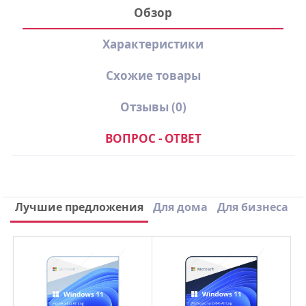
Обзор
Характеристики
Схожие товары
Отзывы
(0)
ВОПРОС - ОТВЕТ
Производитель
Dr.Web
Вид лицензии
Подписка
Написать отзыв
Лучшие предложения
Для дома
Для бизнеса
Срок лицензии
1 Год
×
Ваше имя
Email