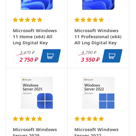
Заголовок
Microsoft Windows
Microsoft Windows
11 Home (x64) All
11 Professional (x64)
Lng Digital Key
All Lng Digital Key
Оцените товар
3 470
4 790
₽
₽
2 750
3 550
₽
₽
Отзыв
Microsoft Windows
Microsoft Windows
Server 2025
Server 2022