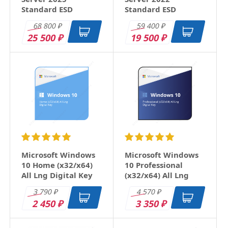
Standard ESD
Standard ESD
68 800
59 400
₽
₽
25 500
19 500
₽
₽
Microsoft Windows
Microsoft Windows
10 Home (x32/x64)
10 Professional
All Lng Digital Key
(x32/x64) All Lng
Digital Key
3 790
4 570
₽
₽
2 450
3 350
₽
₽