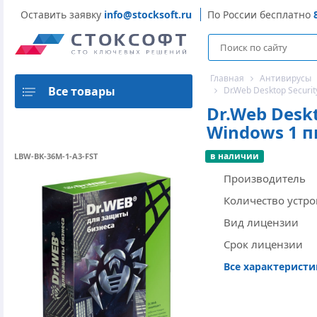
Оставить заявку
info@stocksoft.ru
По России бесплатно
Главная
Антивирусы
Все товары
Dr.Web Desktop Secur
Dr.Web Deskt
Windows 1 п
в наличии
LBW-BK-36M-1-A3-FST
Производитель
Количество устро
Вид лицензии
Срок лицензии
Все характерист