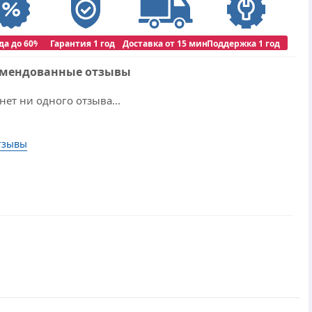
да до 60%
Гарантия 1 год
Доставка от 15 мин
Поддержка 1 год
омендованные отзывы
нет ни одного отзыва...
тзывы
Dr.Web
1 ПК
Подписка
×
3 Года