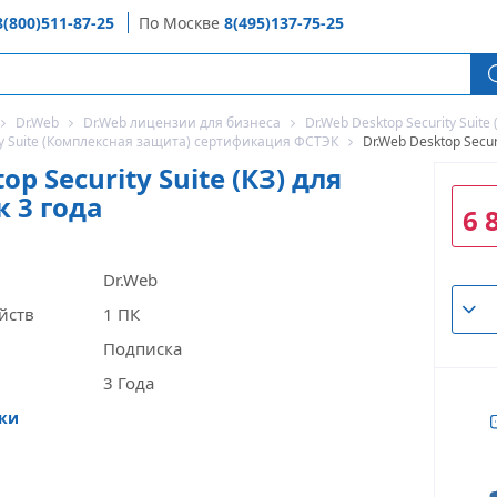
8(800)511-87-25
По Москве
8(495)137-75-25
Dr.Web
Dr.Web лицензии для бизнеса
Dr.Web Desktop Security Suit
ity Suite (Комплексная защита) сертификация ФСТЭК
Dr.Web Desktop Securi
op Security Suite (КЗ) для
к 3 года
6 
Dr.Web
йств
1 ПК
Подписка
3 Года
ики