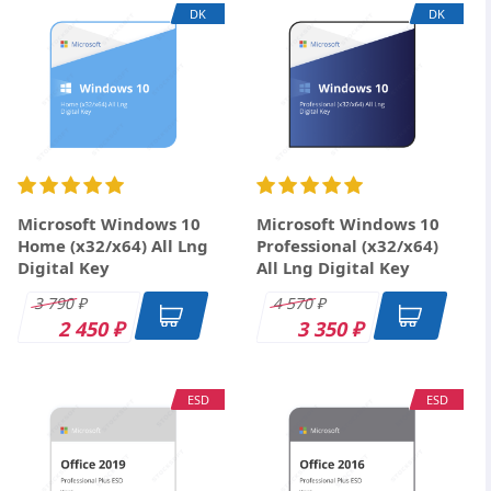
DK
DK
Microsoft Windows 10
Microsoft Windows 10
Home (x32/x64) All Lng
Professional (x32/x64)
Digital Key
All Lng Digital Key
3 790
4 570
₽
₽
2 450
3 350
₽
₽
ESD
ESD