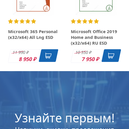
Microsoft 365 Personal
Microsoft Office 2019
(x32/x64) All Lng ESD
Home and Business
(x32/x64) RU ESD
11 990
10 550
₽
₽
8 950
7 950
₽
₽
OEM
DK
DK
DK
Узнайте первым!