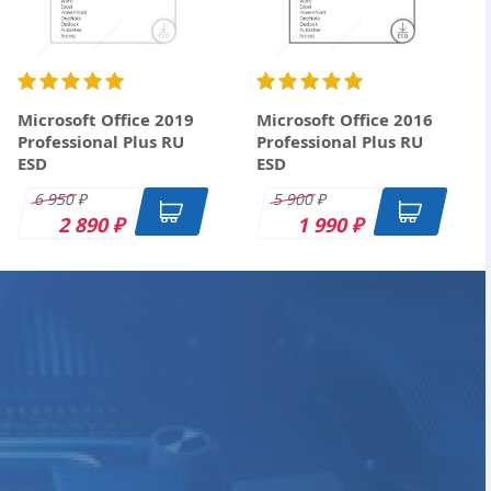
Microsoft Office 2019
Microsoft Office 2016
Professional Plus RU
Professional Plus RU
ESD
ESD
6 950
5 900
₽
₽
2 890
1 990
₽
₽
ESD
DK
OEM
ESD