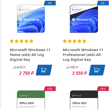
Ваше имя
DK
DK
Email
Заголовок
Оцените товар
Отзыв
Microsoft Windows 11
Microsoft Windows 11
Home (x64) All Lng
Professional (x64) All
Digital Key
Lng Digital Key
3 470
4 790
₽
₽
2 750
3 550
₽
₽
ESD
ESD