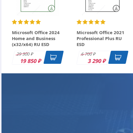
Ctrl+Enter
Microsoft Office 2024
Microsoft Office 2021
Home and Business
Professional Plus RU
(x32/x64) RU ESD
ESD
29 300
6 700
₽
₽
19 850
3 290
₽
₽
DK
DK
DK
DK