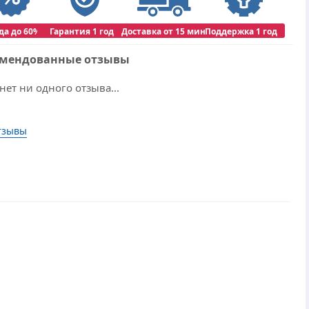
да до 60%
Гарантия 1 год
Доставка от 15 мин
Поддержка 1 год
омендованные отзывы
нет ни одного отзыва...
тзывы
r.Web
indows 10
 ПК