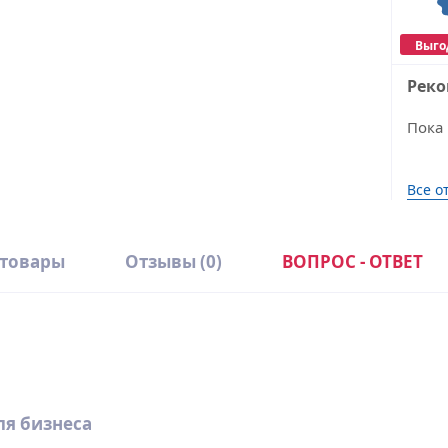
Выго
Рек
Пока 
Все о
 товары
Отзывы
(0)
ВОПРОС - ОТВЕТ
D
W
ля бизнеса
4