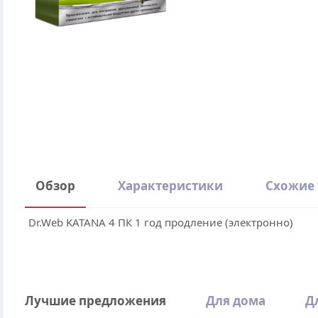
Обзор
Характеристики
Схожие
Dr.Web KATANA 4 ПК 1 год продление (электронно)
Производитель
Операционная система
Написать отзыв
Лучшие предложения
Для дома
Д
Количество устройств