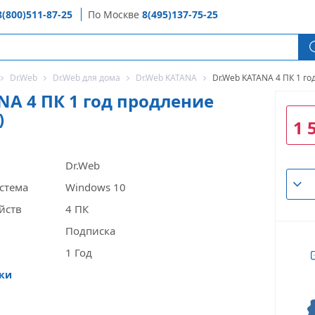
8(800)511-87-25
По Москве
8(495)137-75-25
Dr.Web
Dr.Web для дома
Dr.Web KATANA
Dr.Web KATANA 4 ПК 1 го
NA 4 ПК 1 год продление
)
1 
Dr.Web
стема
Windows 10
йств
4 ПК
Подписка
1 Год
ики