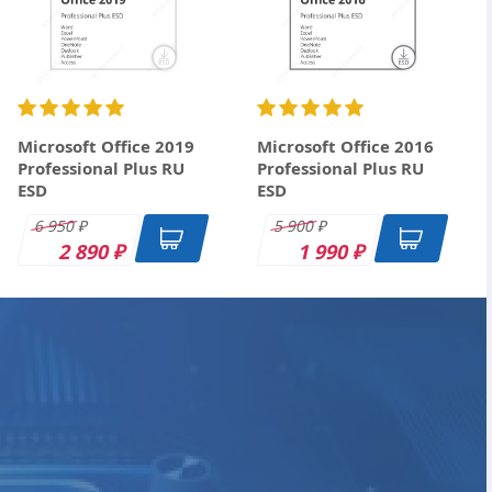
Microsoft Office 2019
Microsoft Office 2016
Professional Plus RU
Professional Plus RU
ESD
ESD
6 950
5 900
₽
₽
2 890
1 990
₽
₽
ESD
DK
OEM
ESD