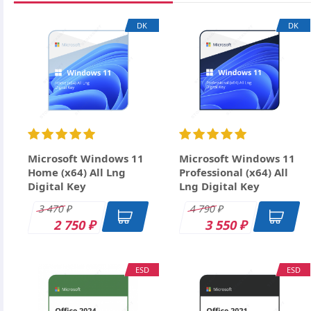
Вид лицензии
Ваше имя
DK
DK
Срок лицензии
Email
Заголовок
Оцените товар
Отзыв
Microsoft Windows 11
Microsoft Windows 11
Home (x64) All Lng
Professional (x64) All
Digital Key
Lng Digital Key
3 470
4 790
₽
₽
2 750
3 550
₽
₽
ESD
ESD