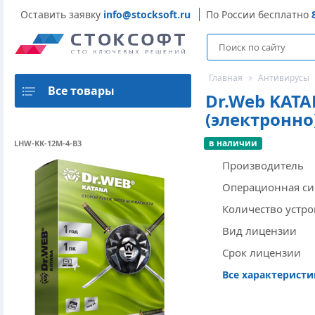
Оставить заявку
info@stocksoft.ru
По России бесплатно
Главная
Антивирусы
Все товары
Dr.Web KATA
(электронно
в наличии
LHW-KK-12M-4-B3
Производитель
Операционная си
Количество устро
Вид лицензии
Срок лицензии
Все характерист