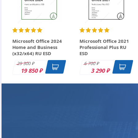
Ctrl+Enter
Microsoft Office 2024
Microsoft Office 2021
Home and Business
Professional Plus RU
(x32/x64) RU ESD
ESD
29 300
6 700
₽
₽
19 850
3 290
₽
₽
DK
DK
DK
DK