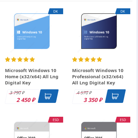
×
одписка
DK
DK
 Год
Microsoft Windows 10
Microsoft Windows 10
Home (x32/x64) All Lng
Professional (x32/x64)
Digital Key
All Lng Digital Key
3 790
4 570
₽
₽
2 450
3 350
₽
₽
ESD
ESD