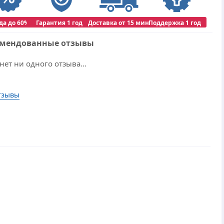
да до 60%
Гарантия 1 год
Доставка от 15 мин
Поддержка 1 год
омендованные отзывы
нет ни одного отзыва...
тзывы
r.Web
indows 10
 ПК