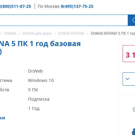
8(800)511-87-25
По Москве
8(495)137-75-25
Dr.Web
Dr.Web для дома
Dr.Web KATANA
Dr.Web KATANA 5 ПК 1 го
NA 5 ПК 1 год базовая
)
3 
Dr.Web
стема
Windows 10
йств
5 ПК
Подписка
1 Год
ики