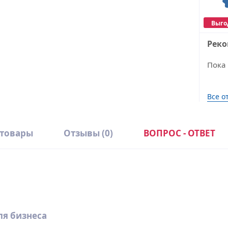
Выго
Рек
Пока 
Все о
 товары
Отзывы
(0)
ВОПРОС - ОТВЕТ
D
W
ля бизнеса
5