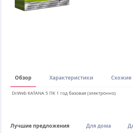
Обзор
Характеристики
Схожие
Dr.Web KATANA 5 ПК 1 год базовая (электронно)
Производитель
Операционная система
Написать отзыв
Лучшие предложения
Для дома
Д
Количество устройств