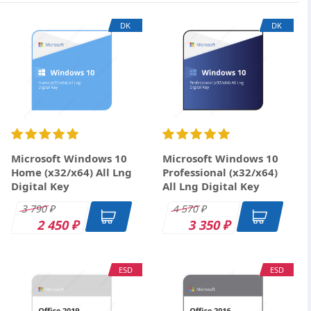
×
одписка
DK
DK
 Год
Microsoft Windows 10
Microsoft Windows 10
Home (x32/x64) All Lng
Professional (x32/x64)
Digital Key
All Lng Digital Key
3 790
4 570
₽
₽
2 450
3 350
₽
₽
ESD
ESD