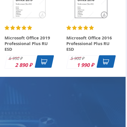
Microsoft Office 2019
Microsoft Office 2016
Professional Plus RU
Professional Plus RU
ESD
ESD
6 950
5 900
₽
₽
2 890
1 990
₽
₽
ESD
DK
OEM
ESD