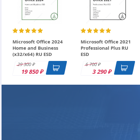
Ctrl+Enter
Microsoft Office 2024
Microsoft Office 2021
Home and Business
Professional Plus RU
(x32/x64) RU ESD
ESD
29 300
6 700
₽
₽
19 850
3 290
₽
₽
DK
DK
DK
DK