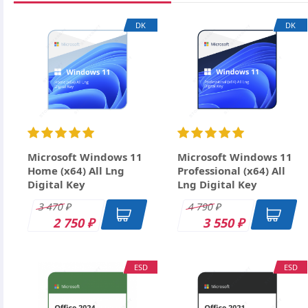
Вид лицензии
Ваше имя
DK
DK
Срок лицензии
Email
Заголовок
Оцените товар
Отзыв
Microsoft Windows 11
Microsoft Windows 11
Home (x64) All Lng
Professional (x64) All
Digital Key
Lng Digital Key
3 470
4 790
₽
₽
2 750
3 550
₽
₽
ESD
ESD