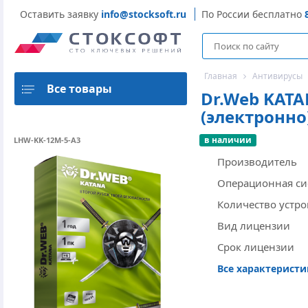
Оставить заявку
info@stocksoft.ru
По России бесплатно
Главная
Антивирусы
Все товары
Dr.Web KATA
(электронно
в наличии
LHW-KK-12M-5-A3
Производитель
Операционная си
Количество устро
Вид лицензии
Срок лицензии
Все характерист