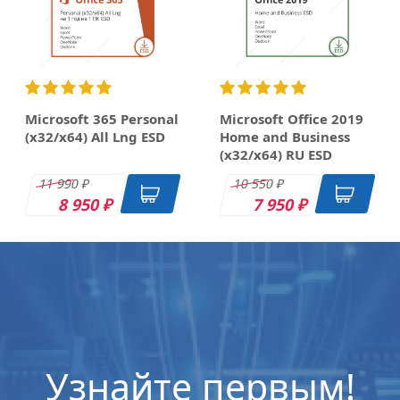
Microsoft 365 Personal
Microsoft Office 2019
(x32/x64) All Lng ESD
Home and Business
(x32/x64) RU ESD
11 990
10 550
₽
₽
8 950
7 950
₽
₽
OEM
DK
DK
DK
Узнайте первым!