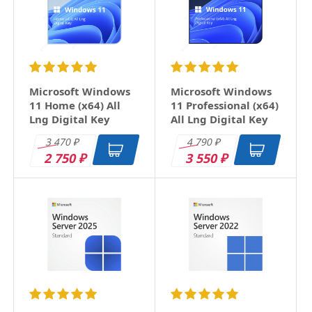
Email
Заголовок
Microsoft Windows
Microsoft Windows
11 Home (x64) All
11 Professional (x64)
Lng Digital Key
All Lng Digital Key
Оцените товар
3 470
4 790
₽
₽
2 750
3 550
₽
₽
Отзыв