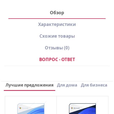
Обзор
Характеристики
Схожие товары
Отзывы
(0)
ВОПРОС - ОТВЕТ
Производитель
Dr.Web
Вид лицензии
Подписка
Написать отзыв
Лучшие предложения
Для дома
Для бизнеса
Срок лицензии
3 Года
×
Ваше имя