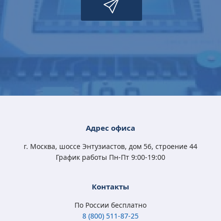
Microsoft Windows
Microsoft Windows
Microsoft Windows
Microsoft Windows
10 Professional
11 Professional (x64)
10 Home (x32/x64)
10 Professional
(x32/x64) All Lng
RU OEM сертификат
All Lng Digital Key
(x32/x64) All Lng
Digital Key
Digital Key
4 570
5 400
3 790
4 570
Адрес офиса
₽
₽
₽
₽
3 350
3 500
2 450
3 350
₽
₽
₽
₽
г. Москва, шоссе Энтузиастов, дом 56, строение 44
График работы Пн-Пт 9:00-19:00
Контакты
По России бесплатно
8 (800) 511-87-25