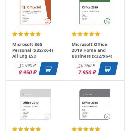
Microsoft 365
Microsoft Office
Personal (x32/x64)
2019 Home and
All Lng ESD
Business (x32/x64)
RU ESD
11 990
10 550
₽
₽
8 950
7 950
₽
₽