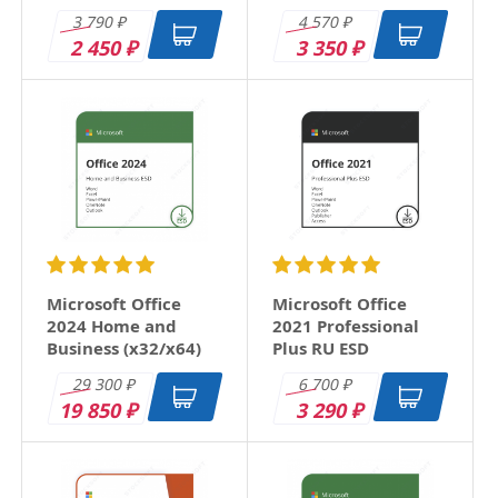
Digital Key
3 790
4 570
₽
₽
2 450
3 350
₽
₽
Microsoft Office
Microsoft Office
2024 Home and
2021 Professional
Business (x32/x64)
Plus RU ESD
RU ESD
29 300
6 700
₽
₽
19 850
3 290
₽
₽