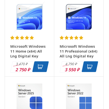
Ваше имя
Email
Заголовок
Microsoft Windows
Microsoft Windows
11 Home (x64) All
11 Professional (x64)
Lng Digital Key
All Lng Digital Key
Оцените товар
3 470
4 790
₽
₽
2 750
3 550
₽
₽
Отзыв