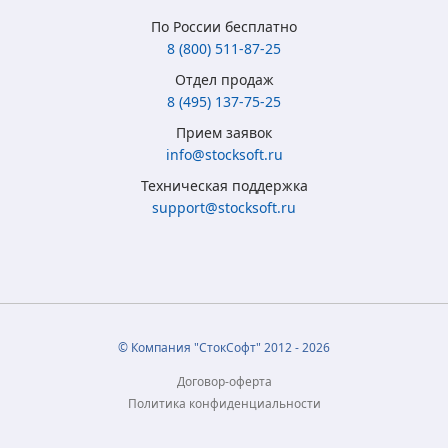
По России бесплатно
8 (800) 511-87-25
Отдел продаж
8 (495) 137-75-25
Microsoft Windows
Microsoft Windows
Microsoft Windows 7
Microsoft Windows
Прием заявок
8.1 Full Version
10 Home (x32/x64)
Professional
10 Professional (x64)
info@stocksoft.ru
(x32/x64) RU ESD
All Lng Digital Key
(x32/x64) RU
RU OEM сертификат
Техническая поддержка
5 315
3 790
4 050
5 350
₽
₽
₽
₽
support@stocksoft.ru
2 050
2 450
1 850
3 460
₽
₽
₽
₽
© Компания "СтокСофт" 2012 - 2026
Договор-оферта
Политика конфиденциальности
Microsoft Office
Microsoft Office
Microsoft Office
Microsoft Office