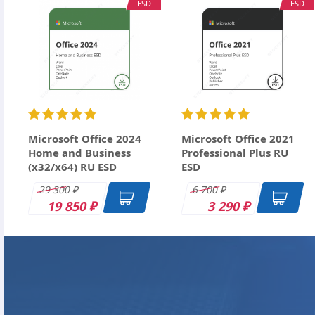
ESD
ESD
Ctrl+Enter
Microsoft Office 2024
Microsoft Office 2021
Home and Business
Professional Plus RU
(x32/x64) RU ESD
ESD
29 300
6 700
₽
₽
19 850
3 290
₽
₽
DK
DK
DK
DK