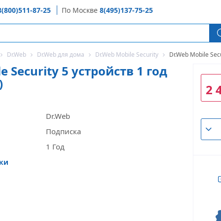
8(800)511-87-25
По Москве
8(495)137-75-25
Dr.Web
Dr.Web для дома
Dr.Web Mobile Security
Dr.Web Mobile Sec
e Security 5 устройств 1 год
)
2 
Dr.Web
Подписка
1 Год
ики