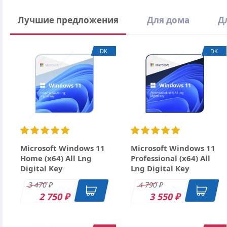
Написать отзыв
Лучшие предложения
Для дома
Д
Ваше имя
DK
DK
Email
Заголовок
Оцените товар
Отзыв
Microsoft Windows 11
Microsoft Windows 11
Home (x64) All Lng
Professional (x64) All
Digital Key
Lng Digital Key
3 470
4 790
₽
₽
2 750
3 550
₽
₽