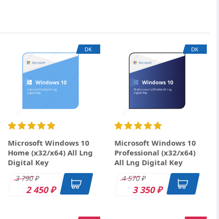
×
DK
DK
Microsoft Windows 10
Microsoft Windows 10
Home (x32/x64) All Lng
Professional (x32/x64)
Digital Key
All Lng Digital Key
3 790
4 570
₽
₽
2 450
3 350
₽
₽