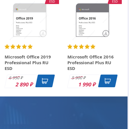
ESD
ESD
Microsoft Office 2019
Microsoft Office 2016
Professional Plus RU
Professional Plus RU
ESD
ESD
6 950
5 900
₽
₽
2 890
1 990
₽
₽
ESD
DK
OEM
ESD