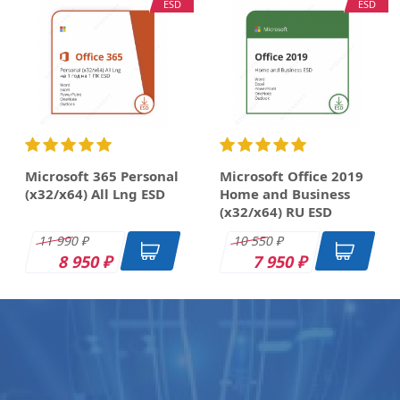
ESD
ESD
Microsoft 365 Personal
Microsoft Office 2019
(x32/x64) All Lng ESD
Home and Business
(x32/x64) RU ESD
11 990
10 550
₽
₽
8 950
7 950
₽
₽
OEM
DK
DK
DK