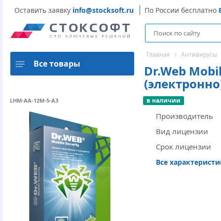
Оставить заявку
info@stocksoft.ru
По России бесплатно
Главная
Антивирусы
Все товары
Dr.Web Mobil
(электронно
в наличии
LHM-AA-12M-5-A3
Производитель
Вид лицензии
Срок лицензии
Все характерист