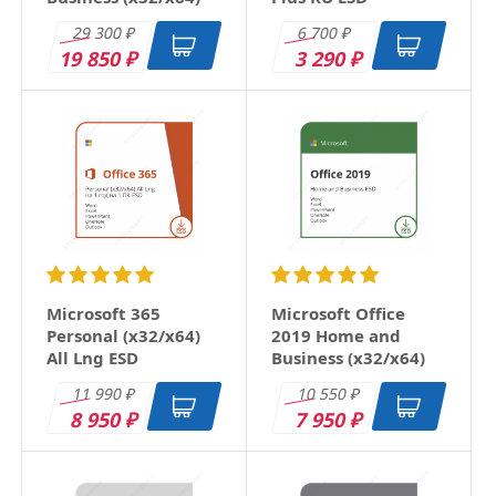
RU ESD
29 300
6 700
₽
₽
19 850
3 290
₽
₽
Microsoft 365
Microsoft Office
Personal (x32/x64)
2019 Home and
All Lng ESD
Business (x32/x64)
RU ESD
11 990
10 550
₽
₽
8 950
7 950
₽
₽