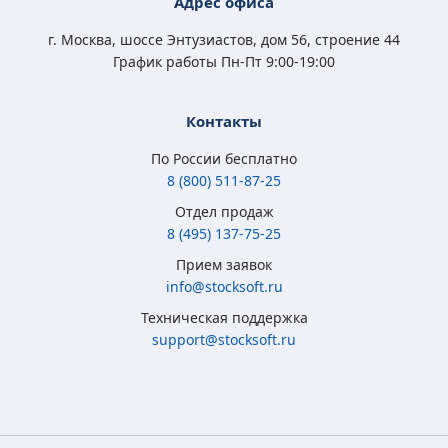
4 570
5 400
3 790
4 570
Адрес офиса
₽
₽
₽
₽
3 350
3 500
2 450
3 350
₽
₽
₽
₽
г. Москва, шоссе Энтузиастов, дом 56, строение 44
График работы Пн-Пт 9:00-19:00
Контакты
По России бесплатно
8 (800) 511-87-25
Отдел продаж
8 (495) 137-75-25
Microsoft Windows
Microsoft Windows
Microsoft Windows 7
Microsoft Windows
Прием заявок
8.1 Full Version
10 Home (x32/x64)
Professional
10 Professional (x64)
info@stocksoft.ru
(x32/x64) RU ESD
All Lng Digital Key
(x32/x64) RU
RU OEM сертификат
Техническая поддержка
5 315
3 790
4 050
5 350
₽
₽
₽
₽
support@stocksoft.ru
2 050
2 450
1 850
3 460
₽
₽
₽
₽