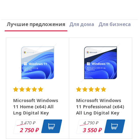
Написать отзыв
Лучшие предложения
Для дома
Для бизнеса
×
Ваше имя
Email
Заголовок
Microsoft Windows
Microsoft Windows
11 Home (x64) All
11 Professional (x64)
Lng Digital Key
All Lng Digital Key
Оцените товар
3 470
4 790
₽
₽
2 750
3 550
₽
₽
Отзыв