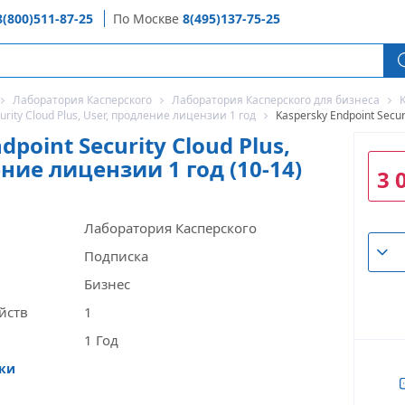
8(800)511-87-25
По Москве
8(495)137-75-25
Лаборатория Касперского
Лаборатория Касперского для бизнеса
K
urity Cloud Plus, User, продление лицензии 1 год
Kaspersky Endpoint Secur
dpoint Security Cloud Plus,
ние лицензии 1 год (10-14)
3 
Лаборатория Касперского
Подписка
Бизнес
йств
1
1 Год
ики