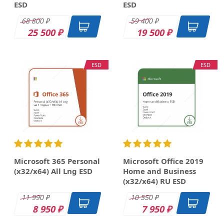
ESD
ESD
68 800
59 400
₽
₽
25 500
19 500
₽
₽
ESD
ESD
Microsoft 365 Personal
Microsoft Office 2019
(x32/x64) All Lng ESD
Home and Business
(x32/x64) RU ESD
11 990
10 550
₽
₽
8 950
7 950
₽
₽