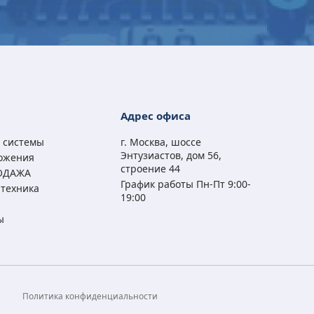
Microsoft Office 2019
Microsoft Office 2021
Microsoft Office 2016
Microsoft Office 2019
Professional Plus RU
Professional Plus RU
Professional Plus RU
Professional Plus RU
Адрес офиса
ESD
ESD
ESD
ESD
 системы
г. Москва, шоссе
6 950
6 700
5 900
6 950
₽
₽
₽
₽
Энтузиастов, дом 56,
ожения
2 890
3 290
1 990
2 890
₽
₽
₽
₽
строение 44
ОДАЖА
График работы Пн-Пт 9:00-
техника
19:00
ы
а
Политика конфиденциальности