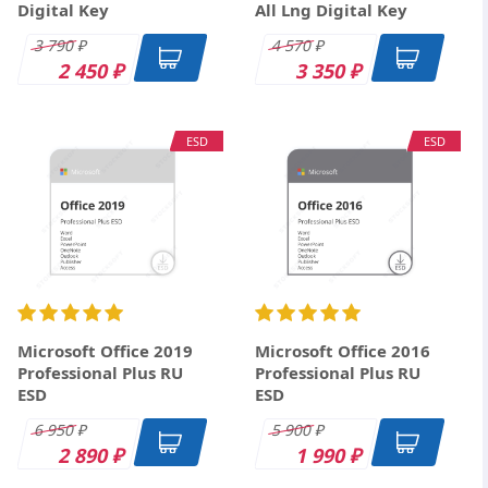
Digital Key
All Lng Digital Key
3 790
4 570
₽
₽
2 450
3 350
₽
₽
ESD
ESD
Microsoft Office 2019
Microsoft Office 2016
Professional Plus RU
Professional Plus RU
ESD
ESD
6 950
5 900
₽
₽
2 890
1 990
₽
₽