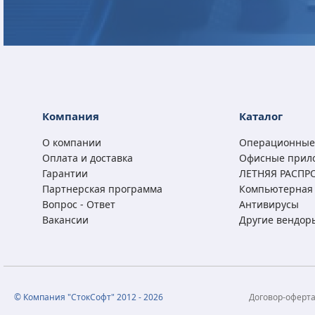
Microsoft Office 2024
Microsoft Office 2024
Microsoft Office 2021
Microsoft Office 2021
Home (x32/x64) RU ESD
Home and Business
Professional Plus RU
Home and Business
Компания
Каталог
(x32/x64) RU ESD
ESD
(x32/x64) RU ESD
О компании
Операционные
15 950
29 300
6 700
27 300
₽
₽
₽
₽
Оплата и доставка
Офисные прил
11 450
19 850
25 850
3 290
₽
₽
₽
₽
Гарантии
ЛЕТНЯЯ РАСПР
Партнерская программа
Компьютерная 
Вопрос - Ответ
Антивирусы
Вакансии
Другие вендор
© Компания "СтокСофт" 2012 - 2026
Договор-оферт