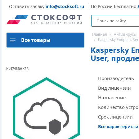
Оставить заявку
info@stocksoft.ru
По России бесплатно
Главная
Антивирусы
Все товары
Kaspersky Endpoint Sec
Kaspersky En
User, продле
KL4743RAKFR
Производитель
Вид лицензии
Назначение
Количество устро
Срок лицензии
Все характерист