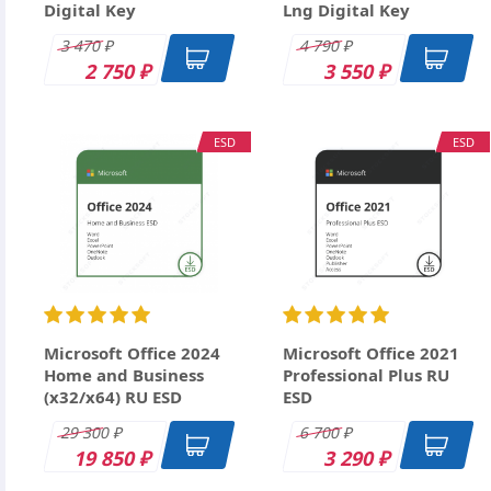
Digital Key
Lng Digital Key
3 470
4 790
₽
₽
2 750
3 550
₽
₽
ESD
ESD
Ctrl+Enter
Microsoft Office 2024
Microsoft Office 2021
Home and Business
Professional Plus RU
(x32/x64) RU ESD
ESD
29 300
6 700
₽
₽
19 850
3 290
₽
₽