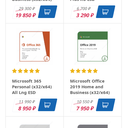
RU ESD
29 300
6 700
₽
₽
19 850
3 290
₽
₽
Microsoft 365
Microsoft Office
Personal (x32/x64)
2019 Home and
All Lng ESD
Business (x32/x64)
RU ESD
11 990
10 550
₽
₽
8 950
7 950
₽
₽