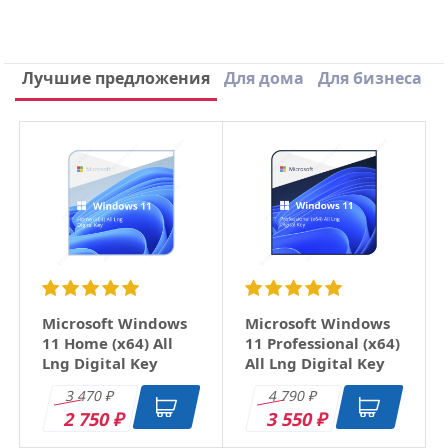
Написать отзыв
Лучшие предложения
Для дома
Для бизнеса
×
Ваше имя
Email
Заголовок
Microsoft Windows
Microsoft Windows
11 Home (x64) All
11 Professional (x64)
Lng Digital Key
All Lng Digital Key
Оцените товар
3 470
4 790
₽
₽
2 750
3 550
₽
₽
Отзыв