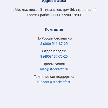
4 570
5 400
3 790
4 570
Адрес офиса
₽
₽
₽
₽
3 350
3 500
2 450
3 350
₽
₽
₽
₽
г. Москва, шоссе Энтузиастов, дом 56, строение 44
График работы Пн-Пт 9:00-19:00
Контакты
По России бесплатно
8 (800) 511-87-25
Отдел продаж
8 (495) 137-75-25
Microsoft Windows
Microsoft Windows
Microsoft Windows 7
Microsoft Windows
Прием заявок
8.1 Full Version
10 Home (x32/x64)
Professional
10 Professional (x64)
info@stocksoft.ru
(x32/x64) RU ESD
All Lng Digital Key
(x32/x64) RU
RU OEM сертификат
Техническая поддержка
5 315
3 790
4 050
5 350
₽
₽
₽
₽
support@stocksoft.ru
2 050
2 450
1 850
3 460
₽
₽
₽
₽