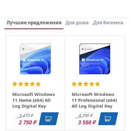
Написать отзыв
Лучшие предложения
Для дома
Для бизнеса
×
Ваше имя
Email
Заголовок
Microsoft Windows
Microsoft Windows
11 Home (x64) All
11 Professional (x64)
Lng Digital Key
All Lng Digital Key
Оцените товар
3 470
4 790
₽
₽
2 750
3 550
₽
₽
Отзыв