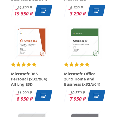
RU ESD
29 300
6 700
₽
₽
19 850
3 290
₽
₽
Microsoft 365
Microsoft Office
Personal (x32/x64)
2019 Home and
All Lng ESD
Business (x32/x64)
RU ESD
11 990
10 550
₽
₽
8 950
7 950
₽
₽