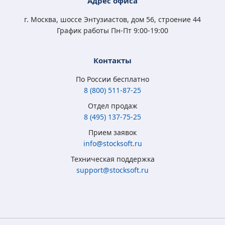
Адрес офиса
3 350
3 500
2 450
3 350
₽
₽
₽
₽
г. Москва, шоссе Энтузиастов, дом 56, строение 44
График работы Пн-Пт 9:00-19:00
Контакты
По России бесплатно
8 (800) 511-87-25
Отдел продаж
8 (495) 137-75-25
Microsoft Windows
Microsoft Windows
Microsoft Windows 7
Microsoft Windows
Прием заявок
8.1 Full Version
10 Home (x32/x64)
Professional
10 Professional (x64)
info@stocksoft.ru
(x32/x64) RU ESD
All Lng Digital Key
(x32/x64) RU
RU OEM сертификат
Техническая поддержка
5 315
3 790
4 050
5 350
₽
₽
₽
₽
support@stocksoft.ru
2 050
2 450
1 850
3 460
₽
₽
₽
₽