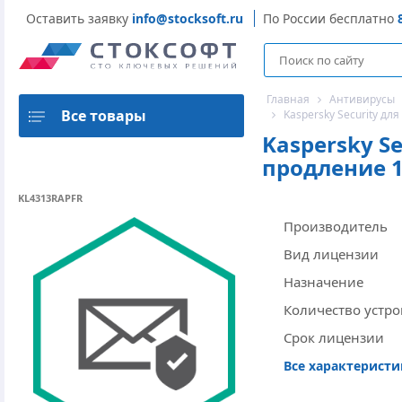
Оставить заявку
info@stocksoft.ru
По России бесплатно
Главная
Антивирусы
Все товары
Kaspersky Security дл
Kaspersky S
продление 1 
KL4313RAPFR
Производитель
Вид лицензии
Назначение
Количество устро
Срок лицензии
Все характерист