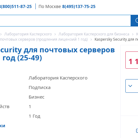
8(800)511-87-25
По Москве
8(495)137-75-25
Лаборатория Касперского
Лаборатория Касперского для бизнеса
K
я почтовых серверов (продления лицензий 1 год)
Kaspersky Security для 
ecurity для почтовых серверов
год (25-49)
1 
Лаборатория Касперского
Подписка
Бизнес
йств
1
1 Год
ики