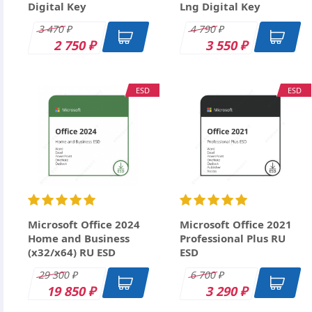
Digital Key
Lng Digital Key
3 470
4 790
₽
₽
2 750
3 550
₽
₽
ESD
ESD
Ctrl+Enter
Microsoft Office 2024
Microsoft Office 2021
Home and Business
Professional Plus RU
(x32/x64) RU ESD
ESD
29 300
6 700
₽
₽
19 850
3 290
₽
₽