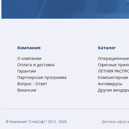
Microsoft Office 2024
Microsoft Office 2024
Microsoft Office 2021
Microsoft Office 2021
Home (x32/x64) RU ESD
Home and Business
Professional Plus RU
Home and Business
Компания
Каталог
(x32/x64) RU ESD
ESD
(x32/x64) RU ESD
О компании
Операционные
15 950
29 300
6 700
27 300
₽
₽
₽
₽
Оплата и доставка
Офисные прил
11 450
19 850
25 850
3 290
₽
₽
₽
₽
Гарантии
ЛЕТНЯЯ РАСПР
Партнерская программа
Компьютерная 
Вопрос - Ответ
Антивирусы
Вакансии
Другие вендор
© Компания "СтокСофт" 2012 - 2026
Договор-оферт