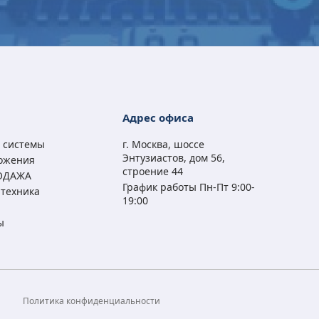
Microsoft Office 2019
Microsoft Office 2021
Microsoft Office 2016
Microsoft Office 2019
Professional Plus RU
Professional Plus RU
Professional Plus RU
Professional Plus RU
Адрес офиса
ESD
ESD
ESD
ESD
 системы
г. Москва, шоссе
6 950
6 700
5 900
6 950
₽
₽
₽
₽
Энтузиастов, дом 56,
ожения
2 890
3 290
1 990
2 890
₽
₽
₽
₽
строение 44
ОДАЖА
График работы Пн-Пт 9:00-
техника
19:00
ы
а
Политика конфиденциальности