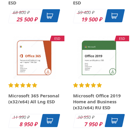
ESD
ESD
68 800
59 400
₽
₽
25 500
19 500
₽
₽
ESD
ESD
Microsoft 365 Personal
Microsoft Office 2019
(x32/x64) All Lng ESD
Home and Business
(x32/x64) RU ESD
11 990
10 550
₽
₽
8 950
7 950
₽
₽