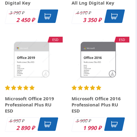
Digital Key
All Lng Digital Key
3 790
4 570
₽
₽
2 450
3 350
₽
₽
ESD
ESD
Microsoft Office 2019
Microsoft Office 2016
Professional Plus RU
Professional Plus RU
ESD
ESD
6 950
5 900
₽
₽
2 890
1 990
₽
₽