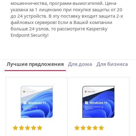
мошенничества, программ-вымогателей. Цена
указана за 1 лицензию при покупке защиты от 20
до 24 устройств. В эту поставку входит защита 2-х
файловых серверов! Если в Вашкй компании
больше 24 узлов, то рассмотрите Kaspersky
Endpoint Security!
Производитель
Лаборатория Касперского
Вид лицензии
Подписка
Написать отзыв
Лучшие предложения
Для дома
Для бизнеса
Назначение
Бизнес
×
Количество устройств
1
Ваше имя
Срок лицензии
1 Год
Email
Заголовок