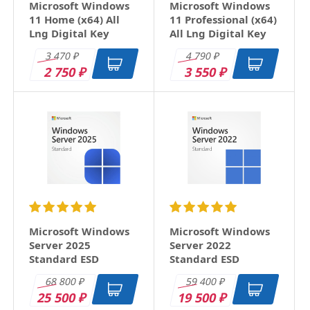
Microsoft Windows
Microsoft Windows
11 Home (x64) All
11 Professional (x64)
Lng Digital Key
All Lng Digital Key
Оцените товар
3 470
4 790
₽
₽
2 750
3 550
₽
₽
Отзыв
Microsoft Windows
Microsoft Windows
Server 2025
Server 2022
Standard ESD
Standard ESD
68 800
59 400
₽
₽
25 500
19 500
₽
₽