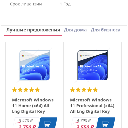
Срок лицензии
1 Год
Написать отзыв
Лучшие предложения
Для дома
Для бизнеса
×
Ваше имя
Email
Заголовок
Microsoft Windows
Microsoft Windows
11 Home (x64) All
11 Professional (x64)
Lng Digital Key
All Lng Digital Key
Оцените товар
3 470
4 790
₽
₽
2 750
3 550
₽
₽