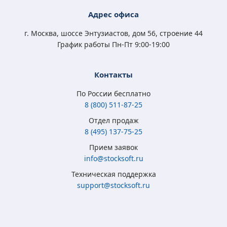
Digital Key
Digital Key
4 570
5 400
3 790
4 570
Адрес офиса
₽
₽
₽
₽
3 350
3 500
2 450
3 350
₽
₽
₽
₽
г. Москва, шоссе Энтузиастов, дом 56, строение 44
График работы Пн-Пт 9:00-19:00
Контакты
По России бесплатно
8 (800) 511-87-25
Отдел продаж
8 (495) 137-75-25
Microsoft Windows
Microsoft Windows
Microsoft Windows 7
Microsoft Windows
Прием заявок
8.1 Full Version
10 Home (x32/x64)
Professional
10 Professional (x64)
info@stocksoft.ru
(x32/x64) RU ESD
All Lng Digital Key
(x32/x64) RU
RU OEM сертификат
Техническая поддержка
5 315
3 790
4 050
5 350
₽
₽
₽
₽
support@stocksoft.ru
2 050
2 450
1 850
3 460
₽
₽
₽
₽