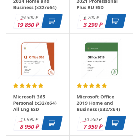
2024 Home and
2021 Professional
Business (x32/x64)
Plus RU ESD
RU ESD
29 300
6 700
₽
₽
19 850
3 290
₽
₽
Microsoft 365
Microsoft Office
Personal (x32/x64)
2019 Home and
All Lng ESD
Business (x32/x64)
RU ESD
11 990
10 550
₽
₽
8 950
7 950
₽
₽