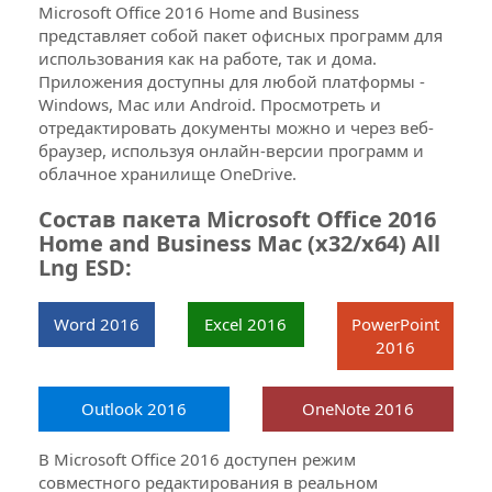
Business Mac (x32/x64) All
Microsoft Office 2016 Home and Business
Lng ESD (Электронный
представляет собой пакет офисных программ для
ключ):
использования как на работе, так и дома.
Приложения доступны для любой платформы -
При покупке Office 2016 Home and
Windows, Mac или Android. Просмотреть и
Business Mac ESD, вы получаете на
отредактировать документы можно и через веб-
почту:
браузер, используя онлайн-версии программ и
облачное хранилище OneDrive.
Электронный ключ для
активации программы
Состав пакета Microsoft Office 2016
Home and Business Mac (x32/x64) All
Ссылку для загрузки
Lng ESD:
дистрибутива
Word 2016
Excel 2016
PowerPoint
2016
Что такое ESD версия
Outlook 2016
OneNote 2016
Electronic Software Distribution -
ESD
электронный ключ активации,
В Microsoft Office 2016 доступен режим
распространяющийся без физического
совместного редактирования в реальном