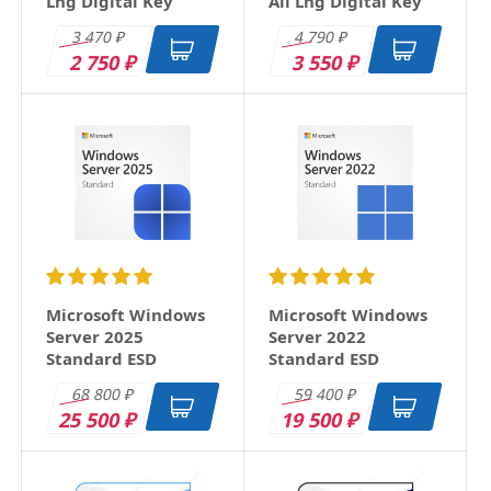
Lng Digital Key
All Lng Digital Key
Срок действия
Бессрочная
3 470
4 790
Срок поставки
15 мин
₽
₽
2 750
3 550
₽
₽
Количество
1 ПК
устройств
Microsoft Windows
Microsoft Windows
Server 2025
Server 2022
Standard ESD
Standard ESD
68 800
59 400
₽
₽
25 500
19 500
₽
₽