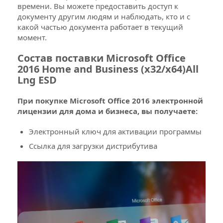
носителя.
времени. Вы можете предоставить доступ к
Отправляется на e-mail в течение 15
документу другим людям и наблюдать, кто и с
минут после оплаты вместе с ссылкой
какой частью документа работает в текущий
для скачивания установочного
момент.
дистрибутива.
Состав поставки Microsoft Office
2016 Home and Business (x32/x64)All
Lng ESD
Как заказать Электронный ключ
Microsoft Office 2016 Home and
При покупке Microsoft Office 2016 электронной
Business Mac
лицензии для дома и бизнеса, вы получаете:
Добавьте Microsoft Office 2016 Home and
Электронный ключ для активации программы
1
Business Mac ESD в «Корзину»,
Ссылка для загрузки дистрибутива
отредактируйте необходимое количество
Заполните предложенную форму в
2
оформлении заказа
Выберите способ доставки на E-mail
3