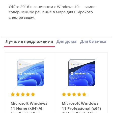
Office 2016 в сочетании с Windows 10 — самое
совершенное решение в мире для широкого
спектра задач.
Тип поставки
ESD
Производитель
Miсrosoft
Написать отзыв
Лучшие предложения
Для дома
Для бизнеса
Версия
Mac OS
1 отзыв к товару Microsoft Office 2016 Home
Редакция
Home and Business
and Business Mac (x32/x64) All Lng ESD
Разрядность
x32/x64
Лариса
17 февраля 2026
Назначение
Дом и бизнес
Язык интерфейса
Покупала для макбука, все подошло.
Мультиязычный
ответить
Приложения
Word, Excel, Outlook, PowerPoint,
OneNote
Тип
Retail (розничная продажа)
Microsoft Windows
Microsoft Windows
лицензирования
11 Home (x64) All
11 Professional (x64)