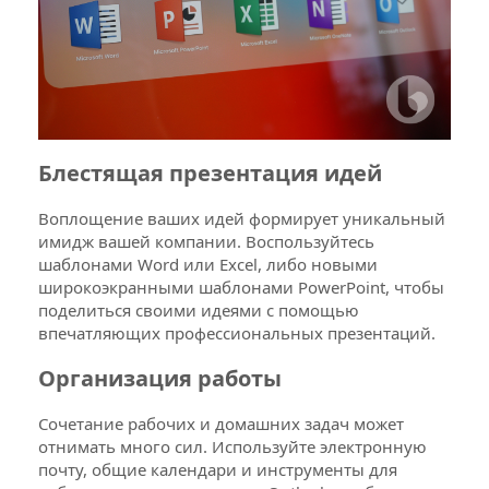
Выберите способ оплаты "Оплатить
4
онлайн" или оплатить по счету
Ключ (ESD) для активации программного
5
обеспечения доставится после
подтверждения оплаты электронным путем
по средством отправки его на указанный в
Блестящая презентация идей
заказе e-mail по защищенному каналу
Воплощение ваших идей формирует уникальный
имидж вашей компании. Воспользуйтесь
шаблонами Word или Excel, либо новыми
широкоэкранными шаблонами PowerPoint, чтобы
поделиться своими идеями с помощью
впечатляющих профессиональных презентаций.
Организация работы
Сочетание рабочих и домашних задач может
отнимать много сил. Используйте электронную
почту, общие календари и инструменты для