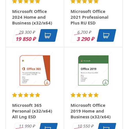
Microsoft Office
Microsoft Office
2024 Home and
2021 Professional
Business (x32/x64)
Plus RU ESD
RU ESD
29 300
6 700
₽
₽
19 850
3 290
₽
₽
Microsoft 365
Microsoft Office
Personal (x32/x64)
2019 Home and
All Lng ESD
Business (x32/x64)
RU ESD
11 990
10 550
₽
₽