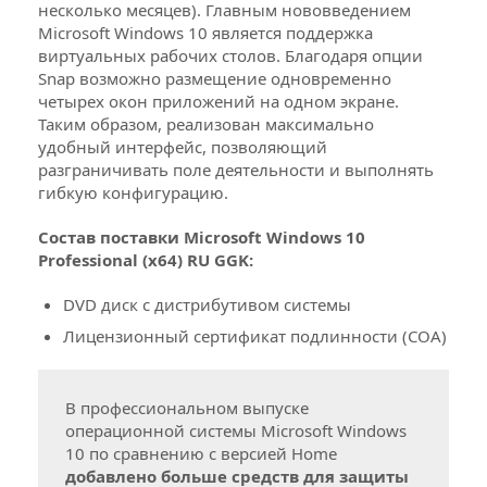
несколько месяцев). Главным нововведением
Microsoft Windows 10 является поддержка
виртуальных рабочих столов. Благодаря опции
Что такое GGK версия
Snap возможно размещение одновременно
четырех окон приложений на одном экране.
(Get Genuine Kit)
- это способ
Таким образом, реализован максимально
GGK
лицензирования уже установленных
удобный интерфейс, позволяющий
взломанных операционных систем
разграничивать поле деятельности и выполнять
Windows
гибкую конфигурацию.
Состав поставки Microsoft Windows 10
Professional (x64) RU GGK:
Как заказать GGK версию Microsoft
Windows 10 Professional
DVD диск с дистрибутивом системы
Лицензионный сертификат подлинности (COA)
Добавьте Microsoft Windows 10 Professional
1
GGK в «Корзину», отредактируйте
необходимое количество
В профессиональном выпуске
операционной системы Microsoft Windows
Заполните предложенную форму в
10 по сравнению с версией Home
2
оформлении заказа
добавлено больше средств для защиты