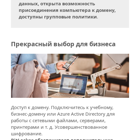
данных, открыта возможность
присоединения компьютера к домену,
Выберите способ доставки
3
доступны групповые политики
.
Выберите способ оплаты "Оплатить
4
онлайн", "Наличные" или "Оплатить по
счету"
Прекрасный выбор для бизнеса
Коробочная версия будет доставлена
5
курьером на указанный Вами адрес, после
подтверждения заказа
Доступ к домену. Подключитесь к учебному,
бизнес-домену или Azure Active Directory для
работы с сетевыми файлами, серверами,
принтерами и т. д. Усовершенствованное
шифрование.