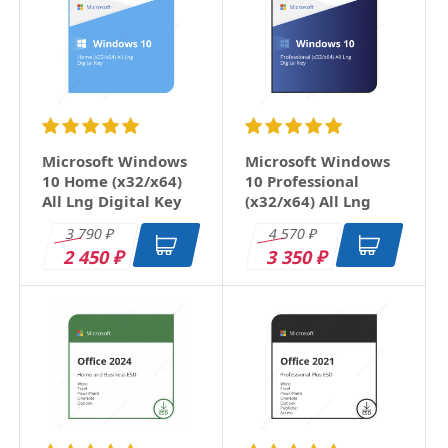
слаженность вашей работы!
ответить
Microsoft Windows
Microsoft Windows
10 Home (x32/x64)
10 Professional
All Lng Digital Key
(x32/x64) All Lng
Digital Key
3 790
4 570
₽
₽
2 450
3 350
₽
₽