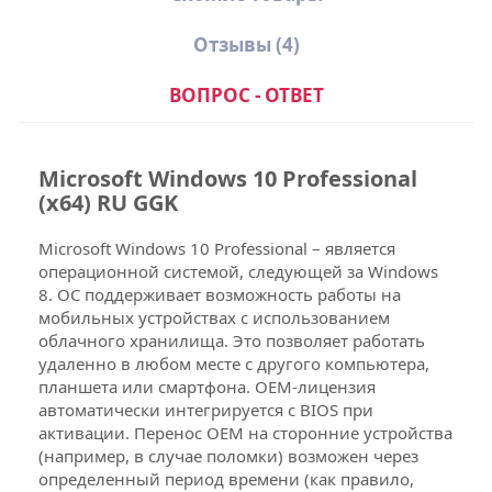
Отзывы
(4)
ВОПРОС - ОТВЕТ
Microsoft Windows 10 Professional
Состав поставки Microsoft
(x64) RU GGK
Windows 10 Professional (x64)
RU GGK :
Microsoft Windows 10 Professional – является
операционной системой, следующей за Windows
При покупке Windows 10 Professional
8. ОС поддерживает возможность работы на
GGK, вы получаете:
мобильных устройствах с использованием
облачного хранилища. Это позволяет работать
DVD-носитель с дистрибутивом
удаленно в любом месте с другого компьютера,
программного обеспечения, в
планшета или смартфона. OEM-лицензия
фирменной упаковке
автоматически интегрируется с BIOS при
Лицензионный сертификат
активации. Перенос OEM на сторонние устройства
подлинности (COA)
(например, в случае поломки) возможен через
определенный период времени (как правило,