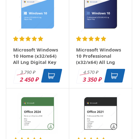
Григорьевский Александр
13 мая 2019
Антон, рады были Вам помочь!
Комментировать
Microsoft Windows
Microsoft Windows
10 Home (x32/x64)
10 Professional
All Lng Digital Key
(x32/x64) All Lng
Digital Key
3 790
4 570
₽
₽
2 450
3 350
₽
₽