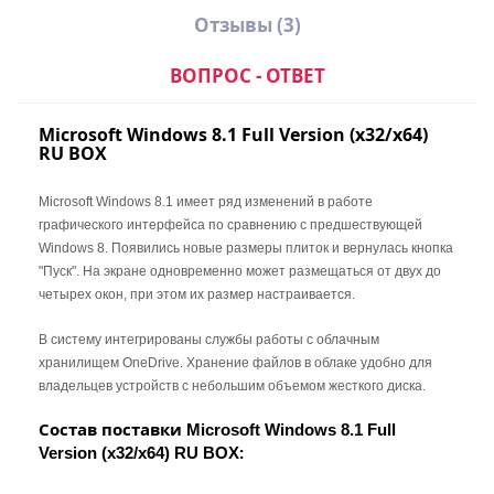
Отзывы
(3)
ВОПРОС - ОТВЕТ
Microsoft Windows 8.1 Full Version (x32/x64)
RU BOX
Состав поставки Microsoft
Windows 8.1 Full Version
Microsoft Windows 8.1 имеет ряд изменений в работе
(x32/x64) RU BOX
графического интерфейса по сравнению с предшествующей
(Коробочная версия):
Windows 8. Появились новые размеры плиток и вернулась кнопка
"Пуск". На экране одновременно может размещаться от двух до
При покупке Windows 8.1 Full Version
четырех окон, при этом их размер настраивается.
BOX, вы получаете:
В систему интегрированы службы работы с облачным
DVD-носитель с дистрибутивом
хранилищем OneDrive. Хранение файлов в облаке удобно для
программного обеспечения, в
владельцев устройств с небольшим объемом жесткого диска.
фирменной упаковке
Состав поставки
Microsoft Windows 8.1 Full
Лицензионный сертификат
:
Version (x32/x64) RU BOX
подлинности (COA)