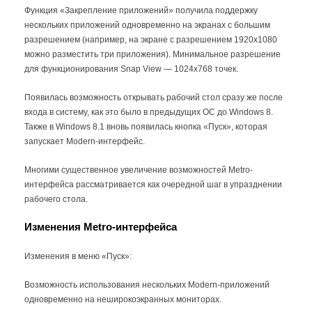
оформлении заказа
Функция «Закрепление приложений» получила поддержку
нескольких приложений одновременно на экранах с большим
Выберите способ доставки
разрешением (например, на экране с разрешением 1920x1080
3
можно разместить три приложения). Минимальное разрешение
для функционирования Snap View — 1024x768 точек.
Выберите способ оплаты "Оплатить
4
онлайн", "Наличные" или "Оплатить по
Появилась возможность открывать рабочий стол сразу же после
счету"
входа в систему, как это было в предыдущих ОС до Windows 8.
Также в Windows 8.1 вновь появилась кнопка «Пуск», которая
Коробочная версия будет доставлена
5
запускает Modern-интерфейс.
курьером на указанный Вами адрес, после
подтверждения заказа
Многими существенное увеличение возможностей Metro-
интерфейса рассматривается как очередной шаг в упразднении
рабочего стола.
Изменения Metro-интерфейса
Изменения в меню «Пуск»:
Возможность использования нескольких Modern-приложений
одновременно на неширокоэкранных мониторах.