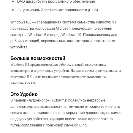
DVD дистрибутив программного обеспечения
Лицензионный сертификат подлинности (COA)
Что такое BOX версия
Windows 8.1 — операционная система семейства Windows NT
производства корпорации Microsoft, следующая по времени
Коробочная версия продукта -
выхода за Windows 8 и перед Windows 10. Предназначена для
BOX
поставляется в фирменной упаковке.
рабочих станций, персональных компьютеров и портативных
Содержит DVD-диск с установочным
устройств.
дистрибутивом и сертификат
Больше возможностей
подлинности
Windows 8.1 предназначена для рабочих станций, персональных
компьютеров и портативных устройств. Данная система ориентирована на
сенсорные ПК, но не исключает возможности использования на
Как заказать Коробочную версию
классических
ПК
Microsoft Windows 8.1 Full Version
Это Удобно
В панели «чудо-кнопок» (Charms) появились некоторые
Добавьте Microsoft Windows 8.1 Full Version
1
дополнительные возможности, в том числе отправка или печать
BOX в «Корзину», отредактируйте
снимка экрана приложения и проигрывание данного содержимого
необходимое количество
на других устройствах. Функция поиска также переработана
путём сопряжения с поисковой службой Bing.
Заполните предложенную форму в
2