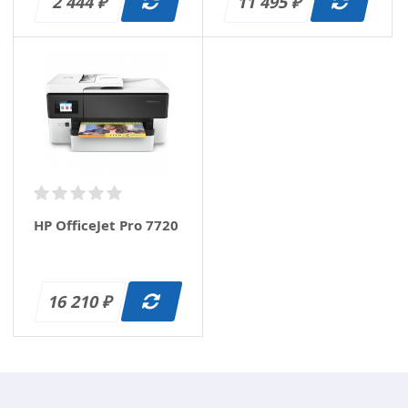
2 444
11 495
₽
₽
HP OfficeJet Pro 7720
16 210
₽