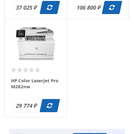
37 025
106 800
₽
₽
HP Color LaserJet Pro
M282nw
29 774
₽