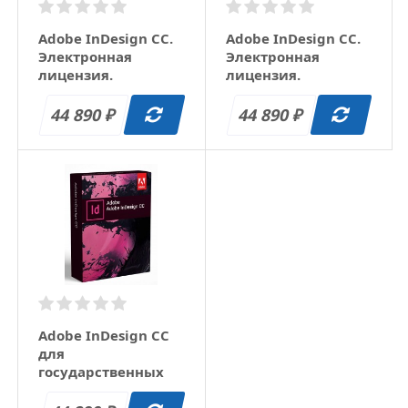
Adobe InDesign CC.
Adobe InDesign CC.
Электронная
Электронная
лицензия.
лицензия.
Подписка на 1 год
Продление
подписки на 1 год
44 890
44 890
₽
₽
Adobe InDesign CC
для
государственных
учреждений.