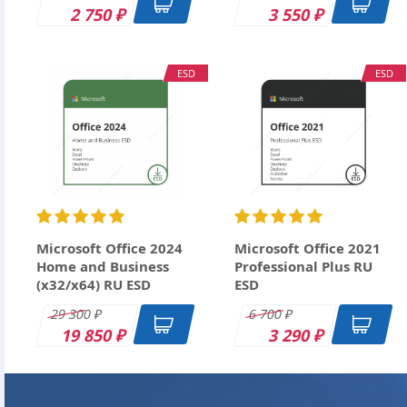
2 750
3 550
₽
₽
ESD
ESD
Ctrl+Enter
Microsoft Office 2024
Microsoft Office 2021
Home and Business
Professional Plus RU
(x32/x64) RU ESD
ESD
29 300
6 700
₽
₽
19 850
3 290
₽
₽
DK
DK
DK
DK