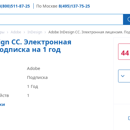
8(800)511-87-25
По Москве
8(495)137-75-25
оры
Adobe
InDesign
Adobe InDesign CC. Электронная лицензия. Под
ign CC. Электронная
одписка на 1 год
44
Adobe
Подписка
1 Год
йств
1
ики