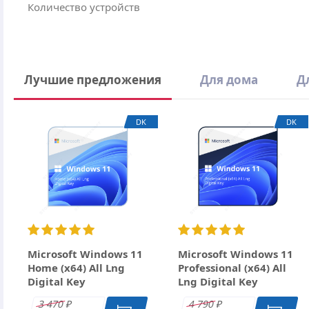
Количество устройств
Написать отзыв
Лучшие предложения
Для дома
Д
Ваше имя
DK
DK
Email
Заголовок
Оцените товар
Отзыв
Microsoft Windows 11
Microsoft Windows 11
Home (x64) All Lng
Professional (x64) All
Digital Key
Lng Digital Key
3 470
4 790
₽
₽