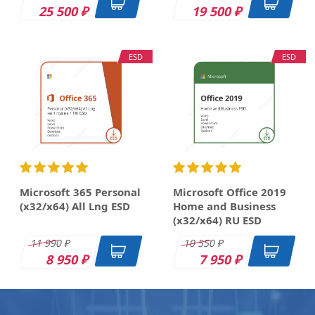
25 500
19 500
₽
₽
ESD
ESD
Microsoft 365 Personal
Microsoft Office 2019
(x32/x64) All Lng ESD
Home and Business
(x32/x64) RU ESD
11 990
10 550
₽
₽
8 950
7 950
₽
₽
OEM
DK
DK
DK