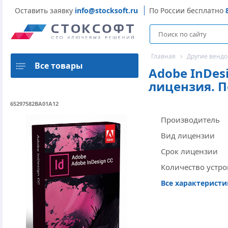
Оставить заявку
info@stocksoft.ru
По России бесплатно
Главная
Другие венд
Все товары
Adobe InDes
лицензия. П
65297582BA01A12
Производитель
Вид лицензии
Срок лицензии
Количество устро
Все характерист