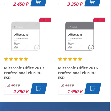
2 450
3 350
₽
₽
ESD
ESD
Microsoft Office 2019
Microsoft Office 2016
Professional Plus RU
Professional Plus RU
ESD
ESD
6 950
5 900
₽
₽
2 890
1 990
₽
₽
ESD
DK
OEM
ESD