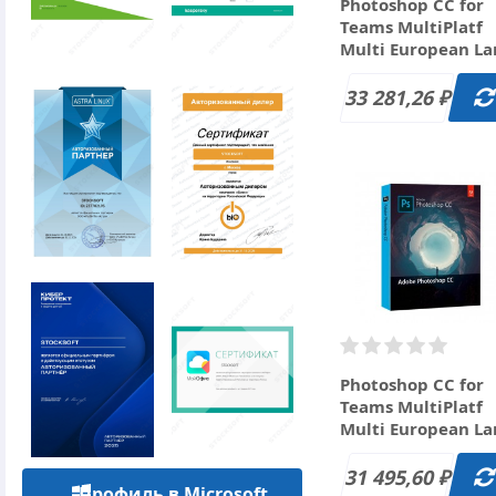
Photoshop CC for
Teams MultiPlatf
Multi European L
New Subscr 12 мес
(50-99) за 33 281.2
33 281,26
₽
руб.
Photoshop CC for
Teams MultiPlatf
Multi European L
Renewal Subscr 12
мес L14 (100+) за 
31 495,60
₽
Профиль в Microsoft
495.60 руб.