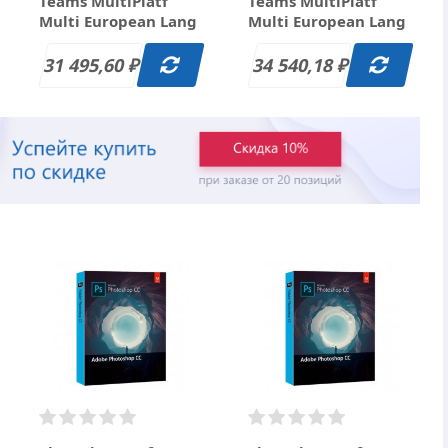
Teams MultiPlatf
Teams MultiPlatf
Multi European Lang
Multi European Lang
New Subscr 12 мес
New Subscr 12 мес L2
L14 (100+) за 31
(10-49) за 34 540.18
31 495,60
34 540,18
₽
₽
495.60 руб.
руб.