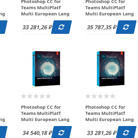
Photoshop CC for
Photoshop CC for
Teams MultiPlatf
Teams MultiPlatf
ang
Multi European Lang
Multi European Lang
 L3
New Subscr 12 мес L4
Renewal Subscr 12
6
(100+) за 33 281.26
мес L1 (1-9) за 35
33 281,26
35 787,35
₽
₽
руб.
787.35 руб.
Photoshop CC for
Photoshop CC for
Teams MultiPlatf
Teams MultiPlatf
ang
Multi European Lang
Multi European Lang
Renewal Subscr 12
Renewal Subscr 12
31
мес L2 (10-49) за 34
мес L3 (50-99) за 33
34 540,18
33 281,26
₽
₽
540.18 руб.
281.26 руб.