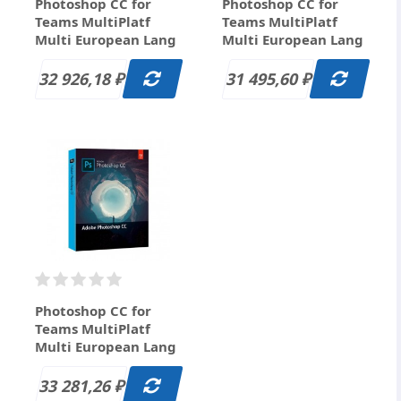
Photoshop CC for
Photoshop CC for
Teams MultiPlatf
Teams MultiPlatf
Multi European Lang
Multi European Lang
Renewal Subscr 12
Renewal Subscr 12
мес L12 (10-49) за 32
мес L13 (50-99) за 31
32 926,18
31 495,60
₽
₽
926.18 руб.
495.60 руб.
Photoshop CC for
Teams MultiPlatf
Multi European Lang
Renewal Subscr 12
мес L4 (100+) за 33
33 281,26
₽
281.26 руб.