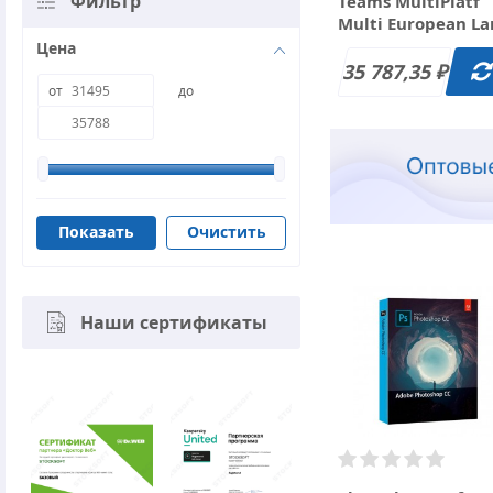
Фильтр
Teams MultiPlatf
Multi European L
New Subscr 12 мес
Цена
(1-9) за 35 787.35 
35 787,35
₽
от
до
Очистить
Наши сертификаты