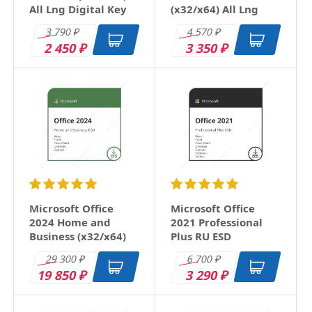
All Lng Digital Key
(x32/x64) All Lng
Digital Key
3 790
4 570
₽
₽
2 450
3 350
₽
₽
Microsoft Office
Microsoft Office
2024 Home and
2021 Professional
Business (x32/x64)
Plus RU ESD
RU ESD
29 300
6 700
₽
₽
19 850
3 290
₽
₽