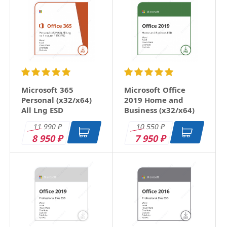
Microsoft 365
Microsoft Office
Personal (x32/x64)
2019 Home and
All Lng ESD
Business (x32/x64)
RU ESD
11 990
10 550
₽
₽
8 950
7 950
₽
₽