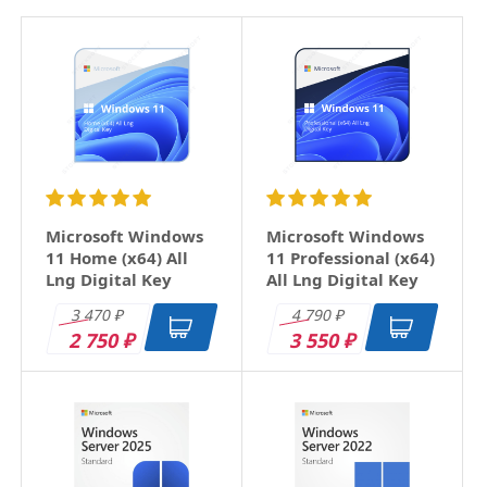
×
Ваше имя
Email
Заголовок
Microsoft Windows
Microsoft Windows
11 Home (x64) All
11 Professional (x64)
Lng Digital Key
All Lng Digital Key
Оцените товар
3 470
4 790
₽
₽
2 750
3 550
₽
₽
Отзыв