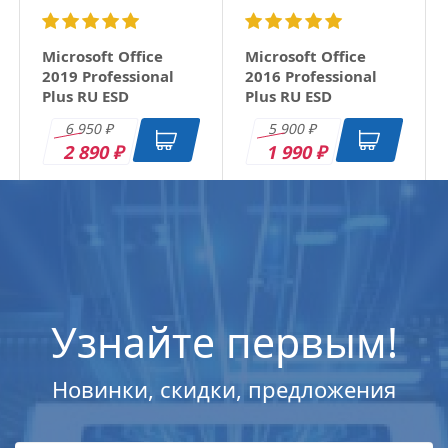
Microsoft Office
Microsoft Office
2019 Professional
2016 Professional
Plus RU ESD
Plus RU ESD
6 950
5 900
₽
₽
2 890
1 990
₽
₽
Узнайте первым!
Новинки, скидки, предложения
Microsoft Windows
Microsoft Windows
Microsoft Windows
Microsoft Windows
11 Professional (x64)
11 Professional (x64)
11 Home (x64) All
11 Home (x64) All
All Lng Digital Key
All Lng Digital Key
Lng Digital Key
Lng Digital Key