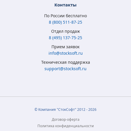
Контакты
По России бесплатно
8 (800) 511-87-25
Отдел продаж
8 (495) 137-75-25
Microsoft Windows
Microsoft Windows
Microsoft Windows 7
Microsoft Windows
Прием заявок
8.1 Full Version
10 Home (x32/x64)
Professional
10 Professional (x64)
info@stocksoft.ru
(x32/x64) RU ESD
All Lng Digital Key
(x32/x64) RU
RU OEM сертификат
Техническая поддержка
5 315
3 790
4 050
5 350
₽
₽
₽
₽
support@stocksoft.ru
2 050
2 450
1 850
3 460
₽
₽
₽
₽
© Компания "СтокСофт" 2012 - 2026
Договор-оферта
Политика конфиденциальности