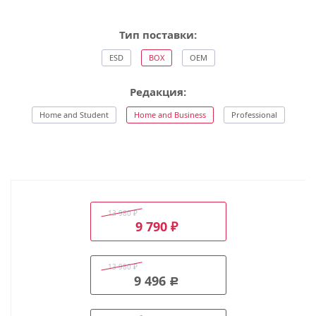
Тип поставки:
ESD
BOX
OEM
Редакция:
Home and Student
Home and Business
Professional
13 980
₽
9 790
₽
13 980
₽
9 496
Р