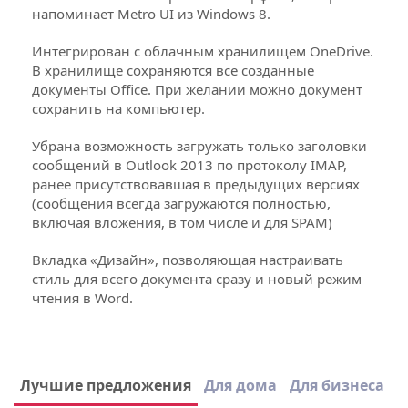
напоминает Metro UI из Windows 8.
Интегрирован с облачным хранилищем OneDrive.
В хранилище сохраняются все созданные
документы Office. При желании можно документ
сохранить на компьютер.
Убрана возможность загружать только заголовки
сообщений в Outlook 2013 по протоколу IMAP,
ранее присутствовавшая в предыдущих версиях
(сообщения всегда загружаются полностью,
включая вложения, в том числе и для SPAM)
Вкладка «Дизайн», позволяющая настраивать
стиль для всего документа сразу и новый режим
чтения в Word.
Тип поставки
BOX
Производитель
Miсrosoft
Написать отзыв
Лучшие предложения
Для дома
Для бизнеса
Версия
Office 2013