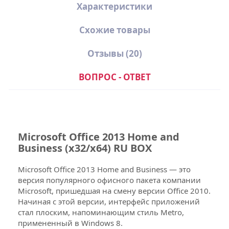
Характеристики
Схожие товары
Отзывы
(20)
ВОПРОС - ОТВЕТ
Состав поставки Microsoft
Office 2013 Home and
Microsoft Office 2013 Home and
Business (x32/x64) RU BOX
Business (x32/x64) RU BOX
(Коробочная версия):
Microsoft Office 2013 Home and Business — это
При покупке Office 2013 Home and
версия популярного офисного пакета компании
Business BOX, вы получаете:
Microsoft, пришедшая на смену версии Office 2010.
Начиная с этой версии, интерфейс приложений
DVD-носитель с дистрибутивом
стал плоским, напоминающим стиль Metro,
программного обеспечения, в
примененный в Windows 8.
фирменной упаковке