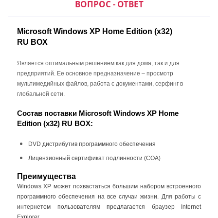
ВОПРОС - ОТВЕТ
Microsoft Windows XP Home Edition (x32)
RU BOX
Состав поставки Microsoft
Windows XP Home Edition
Является оптимальным решением как для дома, так и для
(x32) RU BOX (Коробочная
предприятий. Ее основное предназначение – просмотр
версия):
мультимедийных файлов, работа с документами, серфинг в
глобальной сети.
При покупке Windows XP Home
Edition BOX, вы получаете:
Состав поставки Microsoft Windows XP Home
Edition (x32) RU BOX
:
DVD-носитель с дистрибутивом
программного обеспечения, в
DVD дистрибутив программного обеспечения
фирменной упаковке
Лицензионный сертификат подлинности (COA)
Лицензионный сертификат
подлинности (COA)
Преимущества
Windows XP может похвастаться большим набором встроенного
программного обеспечения на все случаи жизни. Для работы с
интернетом пользователям предлагается браузер Internet
Explorer.