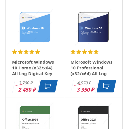
XP старовата, но мне по душе) Новые
операционки все больше напоминают интернет
ресурс, пестрящий рекламой и навязчивыми
предложениями. Создается впечатление, что
однажды с очередным обновлением она вообще
перестанет загружаться без подключения к
интернету.
ответить
Microsoft Windows
Microsoft Windows
10 Home (x32/x64)
10 Professional
All Lng Digital Key
(x32/x64) All Lng
Digital Key
3 790
4 570
₽
₽
2 450
3 350
₽
₽