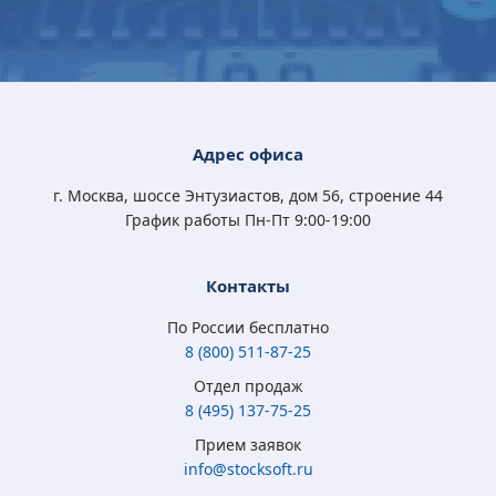
Microsoft Windows
Microsoft Windows
Microsoft Windows
Microsoft Windows
10 Professional
11 Professional (x64)
10 Home (x32/x64)
10 Professional
(x32/x64) All Lng
RU OEM сертификат
All Lng Digital Key
(x32/x64) All Lng
Digital Key
Digital Key
4 570
5 400
3 790
4 570
Адрес офиса
₽
₽
₽
₽
3 350
3 500
2 450
3 350
₽
₽
₽
₽
г. Москва, шоссе Энтузиастов, дом 56, строение 44
График работы Пн-Пт 9:00-19:00
Контакты
По России бесплатно
8 (800) 511-87-25
Отдел продаж
8 (495) 137-75-25
Microsoft Windows
Microsoft Windows
Microsoft Windows 7
Microsoft Windows
Прием заявок
8.1 Full Version
10 Home (x32/x64)
Professional
10 Professional (x64)
info@stocksoft.ru
(x32/x64) RU ESD
All Lng Digital Key
(x32/x64) RU
RU OEM сертификат