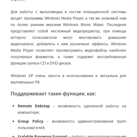
Что такое BOX версия
Для работы с мультимедиа в состав операционной системы
Коробочная версия продукта -
входят программы Windows Media Player, а так же знакомый нам
BOX
поставляется в фирменной упаковке.
по более ранним версиям Windows Movie Maker. Последняя
Содержит DVD-диск с установочным
представляет собой несложный видеоредактор, при помощи
дистрибутивом и сертификат
которого пользователи могут монтировать домашние
подлинности
видеозаписи, добавлять к ним различные эффекты. Windows
Media Player позволяет просматривать видеофайлы наиболее
популярных форматов, а также содержит востребованную
функцию записи CD и DVD-дисков.
Как заказать Коробочную версию
Microsoft Windows XP Home Edition
Windows XP очень проста в использовании и актуальна для
маломощных ПК.
Добавьте Microsoft Windows XP Home Edition
1
Поддерживает такие функции, как:
BOX в «Корзину», отредактируйте
необходимое количество
Remote Dekstop
– возможность удаленной работы на
компьютере;
Заполните предложенную форму в
2
Group Policy
оформлении заказа
– возможность администрирования групп
пользователей;
Выберите способ доставки
Scalable Processor Support
– работа с многопроцессорными