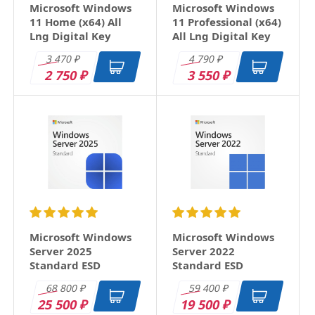
ответить
Microsoft Windows
Microsoft Windows
Количество устройств
1 ПК
11 Home (x64) All
11 Professional (x64)
Срок поставки
1-2 дня
Кирилл
10 января 2020
Lng Digital Key
All Lng Digital Key
Вес
100 г
3 470
4 790
₽
₽
Не постесняюсь назвать windows xp "Легендарной
2 750
3 550
₽
₽
ОС" ,но из-за отсутствия поддержки она корректно
устанавливается только на старое железо.
Держа коробку в руке, почувствовал ностальгию))
ответить
Александра
23 декабря 2019
Добрый день! У меня есть лицензия office 2010.
Возможно ли его установить на данную
операционную систему?
Microsoft Windows
Microsoft Windows
ответить
Server 2025
Server 2022
Standard ESD
Standard ESD
Николай
23 мая 2019
68 800
59 400
₽
₽
25 500
19 500
₽
₽