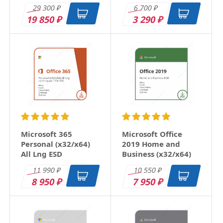
RU ESD
29 300
6 700
₽
₽
19 850
3 290
₽
₽
Microsoft 365
Microsoft Office
Personal (x32/x64)
2019 Home and
All Lng ESD
Business (x32/x64)
RU ESD
11 990
10 550
₽
₽
8 950
7 950
₽
₽