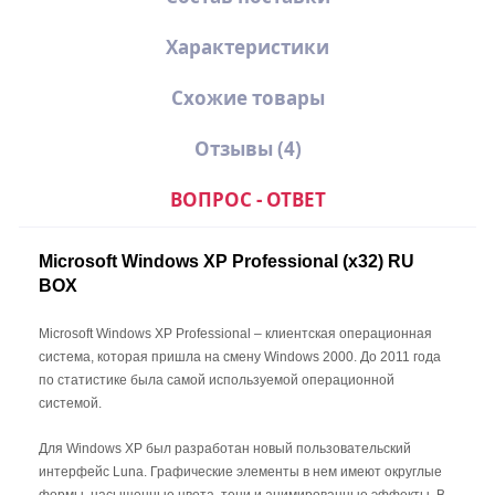
Характеристики
Схожие товары
Отзывы
(4)
ВОПРОС - ОТВЕТ
Microsoft Windows XP Professional (x32) RU
BOX
Состав поставки Microsoft
Windows XP Professional
Microsoft Windows XP Professional – клиентская операционная
(x32) RU BOX (Коробочная
система, которая пришла на смену Windows 2000. До 2011 года
версия):
по статистике была самой используемой операционной
системой.
При покупке Windows XP Professional
BOX, вы получаете:
Для Windows XP был разработан новый пользовательский
интерфейс Luna. Графические элементы в нем имеют округлые
DVD-носитель с дистрибутивом
формы, насыщенные цвета, тени и анимированные эффекты. В