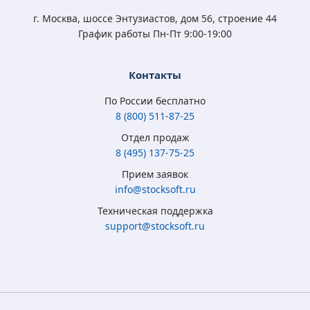
3 350
3 500
2 450
3 350
₽
₽
₽
₽
г. Москва, шоссе Энтузиастов, дом 56, строение 44
График работы Пн-Пт 9:00-19:00
Контакты
По России бесплатно
8 (800) 511-87-25
Отдел продаж
8 (495) 137-75-25
Microsoft Windows
Microsoft Windows
Microsoft Windows 7
Microsoft Windows
Прием заявок
8.1 Full Version
10 Home (x32/x64)
Professional
10 Professional (x64)
info@stocksoft.ru
(x32/x64) RU ESD
All Lng Digital Key
(x32/x64) RU
RU OEM сертификат
Техническая поддержка
5 315
3 790
4 050
5 350
₽
₽
₽
₽
support@stocksoft.ru
2 050
2 450
1 850
3 460
₽
₽
₽
₽