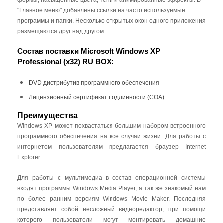
программного обеспечения, в
"Главное меню" добавлены ссылки на часто используемые
фирменной упаковке
программы и папки. Несколько открытых окон одного приложения
Лицензионный сертификат
размещаются друг над другом.
подлинности (COA)
Состав поставки Microsoft Windows XP
Professional (x32) RU BOX
:
DVD дистрибутив программного обеспечения
Что такое BOX версия
Лицензионный сертификат подлинности (COA)
Коробочная версия продукта -
Преимущества
BOX
поставляется в фирменной упаковке.
Windows XP может похвастаться большим набором встроенного
Содержит DVD-диск с установочным
программного обеспечения на все случаи жизни. Для работы с
дистрибутивом и сертификат
интернетом пользователям предлагается браузер Internet
подлинности
Explorer.
Для работы с мультимедиа в состав операционной системы
входят программы Windows Media Player, а так же знакомый нам
Как заказать Коробочную версию
по более ранним версиям Windows Movie Maker. Последняя
Microsoft Windows XP Professional
представляет собой несложный видеоредактор, при помощи
которого пользователи могут монтировать домашние