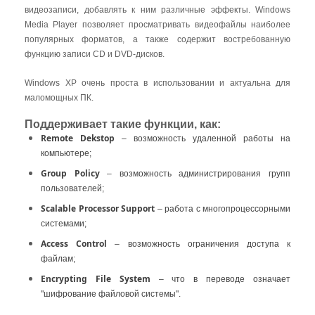
Добавьте Microsoft Windows XP Professional
видеозаписи, добавлять к ним различные эффекты. Windows
1
BOX в «Корзину», отредактируйте
Media Player позволяет просматривать видеофайлы наиболее
необходимое количество
популярных форматов, а также содержит востребованную
функцию записи CD и DVD-дисков.
Заполните предложенную форму в
2
Windows XP очень проста в использовании и актуальна для
оформлении заказа
маломощных ПК.
Выберите способ доставки
3
Поддерживает такие функции, как:
Remote Dekstop
– возможность удаленной работы на
Выберите способ оплаты "Оплатить
4
компьютере;
онлайн", "Наличные" или "Оплатить по
Group Policy
– возможность администрирования групп
счету"
пользователей;
Scalable Processor Support
– работа с многопроцессорными
Коробочная версия будет доставлена
5
системами;
курьером на указанный Вами адрес, после
подтверждения заказа
Access Control
– возможность ограничения доступа к
файлам;
Encrypting File System
– что в переводе означает
"шифрование файловой системы".