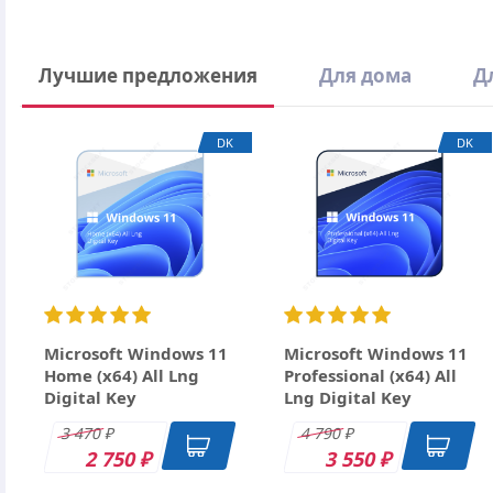
Написать отзыв
Лучшие предложения
Для дома
Д
Ваше имя
DK
DK
Email
Заголовок
Оцените товар
Отзыв
Microsoft Windows 11
Microsoft Windows 11
Home (x64) All Lng
Professional (x64) All
Digital Key
Lng Digital Key
3 470
4 790
₽
₽
2 750
3 550
₽
₽