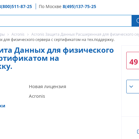
8(800)511-87-25
По Москве
8(495)137-75-25
оры
Acronis
Acronis Защита Данных Расширенная для физического се
х для физического сервера с сертификатом на тех.поддержку.
ита Данных для физического
ертификатом на
49
ку.
Новая лицензия
Acronis
ики