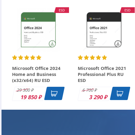
ESD
ESD
Ctrl+Enter
Microsoft Office 2024
Microsoft Office 2021
Home and Business
Professional Plus RU
(x32/x64) RU ESD
ESD
29 300
6 700
₽
₽
19 850
3 290
₽
₽
DK
DK
DK
DK