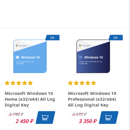
×
DK
DK
Microsoft Windows 10
Microsoft Windows 10
Home (x32/x64) All Lng
Professional (x32/x64)
Digital Key
All Lng Digital Key
3 790
4 570
₽
₽
2 450
3 350
₽
₽