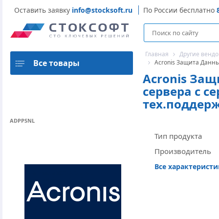
Оставить заявку
info@stocksoft.ru
По России бесплатно
Главная
Другие венд
Все товары
Acronis Защита Данны
Acronis Защ
сервера с с
тех.поддерж
ADPPSNL
Тип продукта
Производитель
Все характерист