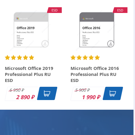
ESD
ESD
Microsoft Office 2019
Microsoft Office 2016
Professional Plus RU
Professional Plus RU
ESD
ESD
6 950
5 900
₽
₽
2 890
1 990
₽
₽
ESD
DK
OEM
ESD