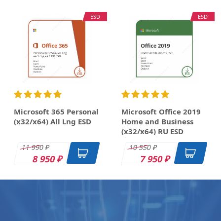
ESD
ESD
Microsoft 365 Personal
Microsoft Office 2019
(x32/x64) All Lng ESD
Home and Business
(x32/x64) RU ESD
11 990
10 550
₽
₽
8 950
7 950
₽
₽
OEM
DK
DK
DK