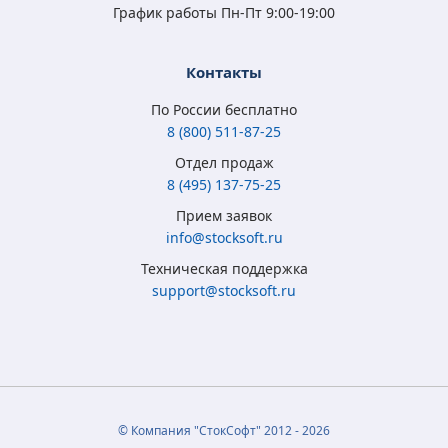
График работы Пн-Пт 9:00-19:00
Контакты
По России бесплатно
8 (800) 511-87-25
Отдел продаж
8 (495) 137-75-25
Microsoft Windows
Microsoft Windows
Microsoft Windows 7
Microsoft Windows
Прием заявок
8.1 Full Version
10 Home (x32/x64)
Professional
10 Professional (x64)
info@stocksoft.ru
(x32/x64) RU ESD
All Lng Digital Key
(x32/x64) RU
RU OEM сертификат
Техническая поддержка
5 315
3 790
4 050
5 350
₽
₽
₽
₽
support@stocksoft.ru
2 050
2 450
1 850
3 460
₽
₽
₽
₽
© Компания "СтокСофт" 2012 - 2026