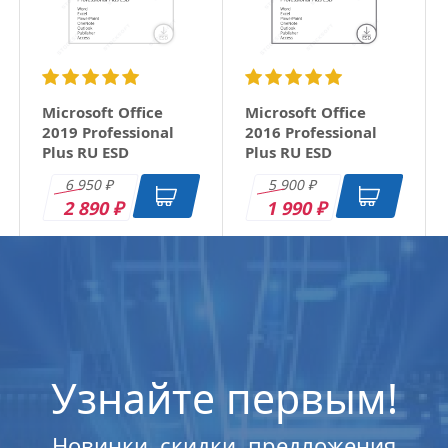
Microsoft Office
Microsoft Office
2019 Professional
2016 Professional
Plus RU ESD
Plus RU ESD
6 950
5 900
₽
₽
2 890
1 990
₽
₽
Узнайте первым!
Новинки, скидки, предложения
Microsoft Windows
Microsoft Windows
Microsoft Windows
Microsoft Windows