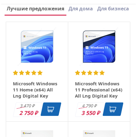
Написать отзыв
Лучшие предложения
Для дома
Для бизнеса
×
Ваше имя
Email
Заголовок
Microsoft Windows
Microsoft Windows
11 Home (x64) All
11 Professional (x64)
Lng Digital Key
All Lng Digital Key
Оцените товар
3 470
4 790
₽
₽
2 750
3 550
₽
₽
Отзыв