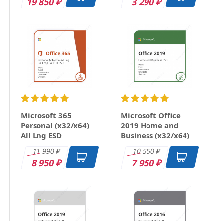
19 850
3 290
₽
₽
Microsoft 365
Microsoft Office
Personal (x32/x64)
2019 Home and
All Lng ESD
Business (x32/x64)
RU ESD
11 990
10 550
₽
₽
8 950
7 950
₽
₽