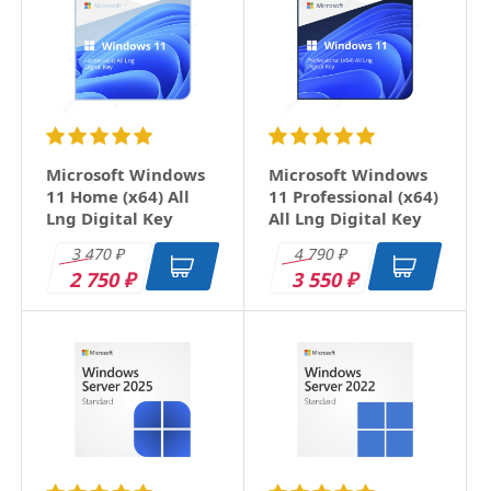
Email
Заголовок
Microsoft Windows
Microsoft Windows
11 Home (x64) All
11 Professional (x64)
Lng Digital Key
All Lng Digital Key
Оцените товар
3 470
4 790
₽
₽
2 750
3 550
₽
₽
Отзыв