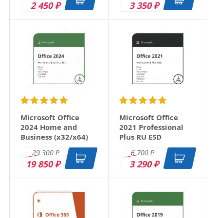
2 450
3 350
₽
₽
Microsoft Office
Microsoft Office
2024 Home and
2021 Professional
Business (x32/x64)
Plus RU ESD
RU ESD
29 300
6 700
₽
₽
19 850
3 290
₽
₽