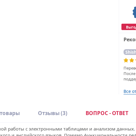
Выго
Рек
Shis
Перев
После 
подде
Все о
 товары
Отзывы
(3)
ВОПРОС - ОТВЕТ
ной работы с электронными таблицами и анализом данных.
ого и английского языков. Помимо функциональности реда