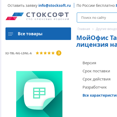
Оставить заявку
info@stocksoft.ru
По России бесплатно
Главная
Другие венд
Все товары
МойОфис Та
лицензия на 
3
X2-TBL-NG-LDNL-А
Версия
Срок поставки
Срок действия
Разработчик
Все характерист