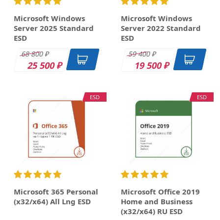
Корпоративная на
бессрочная
пользователя для
лицензия (ESD)
Microsoft Windows
Microsoft Windows
 Приложение понравилось
коммерческих
Server 2025 Standard
Server 2022 Standard
3 280
6 300
₽
₽
заказчиков, сроком
ESD
ESD
действия 1 год
68 800
59 400
₽
₽
25 500
19 500
₽
₽
х программ, а именно: подписка или бессрочная версия, 
ESD
ESD
Microsoft 365 Personal
Microsoft Office 2019
(x32/x64) All Lng ESD
Home and Business
(x32/x64) RU ESD