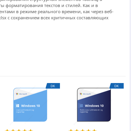
ы форматирования текстов и стилей. Как и в
нтами в режиме реального времени, как через веб-
 xlsx с сохранением всех критичных составляющих
DK
DK
еже форматы поддерживаются, функционал
МойОфис Таблица
МойОфис Таблица
Образовательная
Образовательная