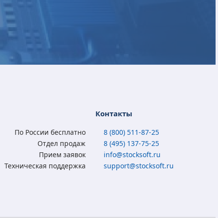
ESD
ESD
ESD
ESD
Microsoft Office 2013
Microsoft Office 2019
Microsoft Office 2010
Microsoft Office 2016
Home and Student
Home and Business
Home and Student
Professional Plus RU
Контакты
(x32/x64) RU ESD
(x32/x64) RU ESD
(x32/x64) RU
ESD
По России бесплатно
8 (800) 511-87-25
3 850
10 550
3 620
5 900
₽
₽
₽
₽
Отдел продаж
8 (495) 137-75-25
2 750
7 950
1 890
1 990
₽
₽
₽
₽
Прием заявок
info@stocksoft.ru
Техническая поддержка
support@stocksoft.ru