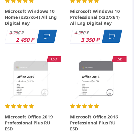
бессрочная
лицензия на 1 год
лицензия (ESD)
(ESD)
Microsoft Windows 10
Microsoft Windows 10
Home (x32/x64) All Lng
Professional (x32/x64)
570
230
₽
₽
Digital Key
All Lng Digital Key
3 790
4 570
₽
₽
2 450
3 350
₽
₽
полный пакет программ или отдельные приложения,
ESD
ESD
Microsoft Office 2019
Microsoft Office 2016
Professional Plus RU
Professional Plus RU
ESD
ESD