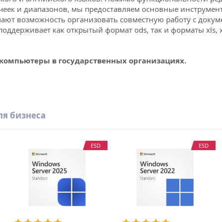
чеек и диапазонов, мы предоставляем основные инструмент
ют возможность организовать совместную работу с докуме
поддерживает как открытый формат ods, так и форматы xls,
 компьютеры в
государственных
организациях.
Таблица
1-3 дня
ля бизнеса
1 год
енная лицензия на 1 год (ESD)
МойОфис
ESD
ESD
ты МойОфис. После Excel сложности перехогда нету. Все т
МойОфис Таблица.
МойОфис Таблица
Лицензия
Государственная