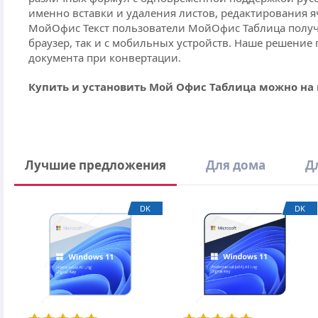
именно вставки и удаления листов, редактирования я
МойОфис Текст пользователи МойОфис Таблица получа
браузер, так и с мобильных устройств. Наше решение 
документа при конвертации.
Купить и установить Мой Офис Таблица
можно на
Версия
Срок поставки
Написать отзыв
Лучшие предложения
Для дома
Д
Срок действия
3 отзыва к товару МойОфис Таблица Государств
Разработчик
DK
DK
Shishkin B
8 декабря 2020
Перевели все учреждение на Таблицу и другие продук
аналогичный. Смело Переходите.
ответить
МойОфис
МойОфис Таблица.
1
4 декабря 2020
Стандартный
Лицензия