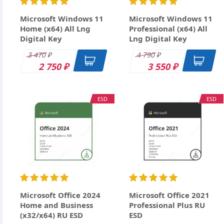
Государственная
Корпоративная на
лицензия на 1 год
пользователя для
Microsoft Windows 11
Microsoft Windows 11
Работаю со смартфона и ноутбука уже долгое время.
(ESD)
коммерческих
Home (x64) All Lng
Professional (x64) All
6 816
7 890
₽
₽
ответить
заказчиков, без
Digital Key
Lng Digital Key
ограничения срока
3 470
4 790
Евгений
2 декабря 2020
₽
₽
действия
2 750
3 550
₽
₽
Огромным плючом является разнообразие предлогаемы
что позволяет экономить значительные средства.
ESD
ESD
ответить
Microsoft Office 2024
Microsoft Office 2021
Home and Business
Professional Plus RU
(x32/x64) RU ESD
ESD