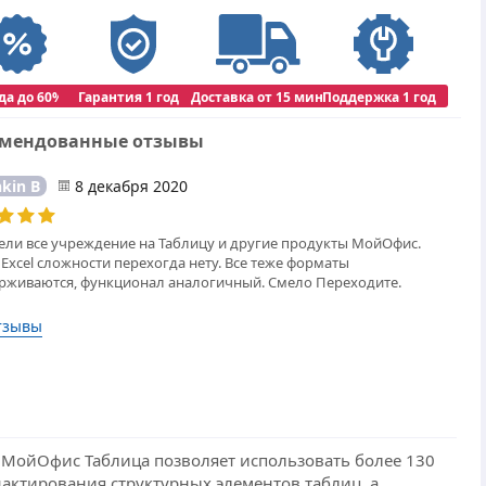
да до 60%
Гарантия 1 год
Доставка от 15 мин
Поддержка 1 год
омендованные отзывы
hkin B
8 декабря 2020
ели все учреждение на Таблицу и другие продукты МойОфис.
Excel сложности перехогда нету. Все теже форматы
рживаются, функционал аналогичный. Смело Переходите.
тзывы
 МойОфис Таблица позволяет использовать более 130
ктирования структурных элементов таблиц, а