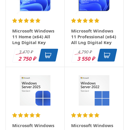
Email
Заголовок
Microsoft Windows
Microsoft Windows
11 Home (x64) All
11 Professional (x64)
Lng Digital Key
All Lng Digital Key
Оцените товар
3 470
4 790
₽
₽
2 750
3 550
₽
₽
Отзыв
Microsoft Windows
Microsoft Windows