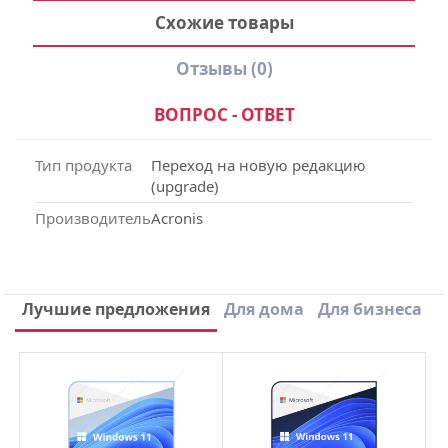
Схожие товары
Отзывы
(0)
ВОПРОС - ОТВЕТ
Тип продукта
Переход на новую редакцию
(upgrade)
Производитель
Acronis
Написать отзыв
Лучшие предложения
Для дома
Для бизнеса
×
Ваше имя