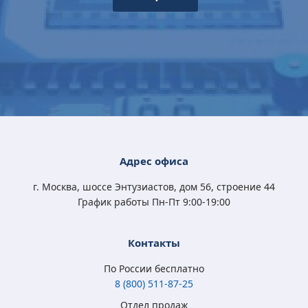
Microsoft Windows
Microsoft Windows
Microsoft Windows
Microsoft Windows
10 Professional
11 Professional (x64)
10 Home (x32/x64)
10 Professional
(x32/x64) All Lng
RU OEM сертификат
All Lng Digital Key
(x32/x64) All Lng
Digital Key
Digital Key
4 570
5 400
3 790
4 570
Адрес офиса
₽
₽
₽
₽
3 350
3 500
2 450
3 350
₽
₽
₽
₽
г. Москва, шоссе Энтузиастов, дом 56, строение 44
График работы Пн-Пт 9:00-19:00
Контакты
По России бесплатно
8 (800) 511-87-25
Отдел продаж