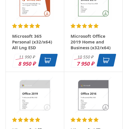
Microsoft 365
Microsoft Office
Personal (x32/x64)
2019 Home and
All Lng ESD
Business (x32/x64)
RU ESD
11 990
10 550
₽
₽
8 950
7 950
₽
₽