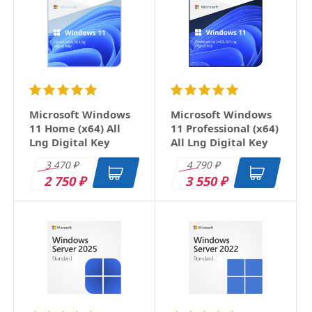
Email
Заголовок
Microsoft Windows
Microsoft Windows
11 Home (x64) All
11 Professional (x64)
Lng Digital Key
All Lng Digital Key
Оцените товар
3 470
4 790
₽
₽
2 750
3 550
₽
₽
Отзыв