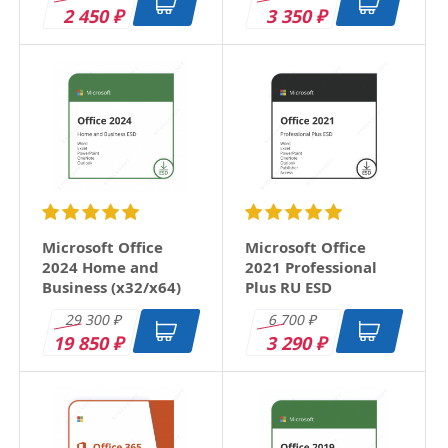
2 450
3 350
₽
₽
Microsoft Office
Microsoft Office
2024 Home and
2021 Professional
Business (x32/x64)
Plus RU ESD
RU ESD
29 300
6 700
₽
₽
19 850
3 290
₽
₽