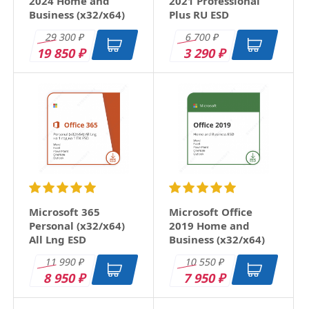
2024 Home and
2021 Professional
Business (x32/x64)
Plus RU ESD
RU ESD
29 300
6 700
₽
₽
19 850
3 290
₽
₽
Microsoft 365
Microsoft Office
Personal (x32/x64)
2019 Home and
All Lng ESD
Business (x32/x64)
RU ESD
11 990
10 550
₽
₽
8 950
7 950
₽
₽