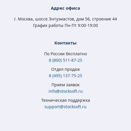
Digital Key
Digital Key
4 570
5 400
3 790
4 570
Адрес офиса
₽
₽
₽
₽
3 350
3 500
2 450
3 350
₽
₽
₽
₽
г. Москва, шоссе Энтузиастов, дом 56, строение 44
График работы Пн-Пт 9:00-19:00
Контакты
По России бесплатно
8 (800) 511-87-25
Отдел продаж
8 (495) 137-75-25
Microsoft Windows
Microsoft Windows
Microsoft Windows 7
Microsoft Windows
Прием заявок
8.1 Full Version
10 Home (x32/x64)
Professional
10 Professional (x64)
info@stocksoft.ru
(x32/x64) RU ESD
All Lng Digital Key
(x32/x64) RU
RU OEM сертификат
Техническая поддержка
5 315
3 790
4 050
5 350
₽
₽
₽
₽
support@stocksoft.ru
2 050
2 450
1 850
3 460
₽
₽
₽
₽