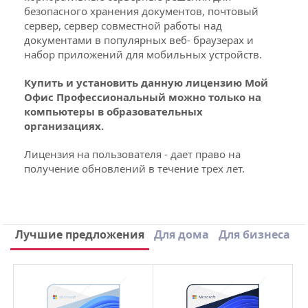
безопасного хранения документов, почтовый
сервер, сервер совместной работы над
документами в популярных веб- браузерах и
набор приложений для мобильных устройств.
Купить и установить данную лицензию Мой
Офис Профессиональный можно только на
компьютеры в образовательных
организациях.
Лицензия на пользователя - дает право на
получение обновлений в течение трех лет.
Версия
Профессиональный
Срок поставки
1-3 дня
Написать отзыв
Лучшие предложения
Для дома
Для бизнеса
Срок действия
Бессрочная
3 отзыва к товару МойОфис
Разработчик
МойОфис
Профессиональный Образовательная
бессрочная лицензия (ESD)