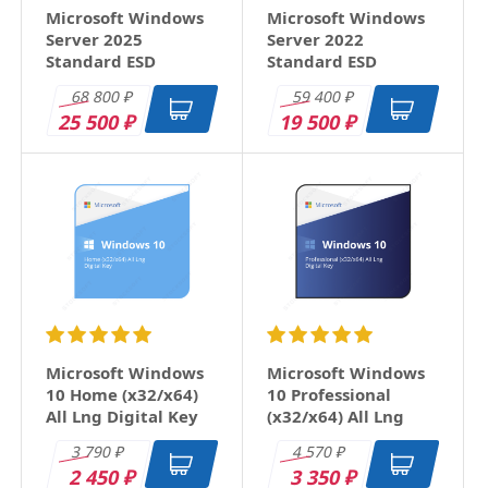
Microsoft Windows
Microsoft Windows
Server 2025
Server 2022
Привлекательная цена продукта т.к. в Нашей
Standard ESD
Standard ESD
школе необходимо подготовить 80-90
компьютеров до начала следующего года.
68 800
59 400
₽
₽
25 500
19 500
ответить
₽
₽
Microsoft Windows
Microsoft Windows
10 Home (x32/x64)
10 Professional
All Lng Digital Key
(x32/x64) All Lng
Digital Key
3 790
4 570
₽
₽
2 450
3 350
₽
₽