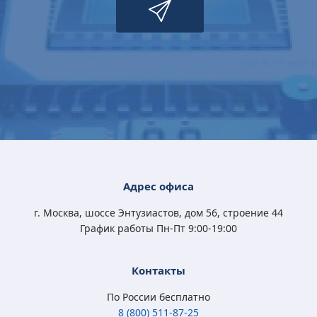
Microsoft Windows
Microsoft Windows
Microsoft Windows
Microsoft Windows
10 Professional
11 Professional (x64)
10 Home (x32/x64)
10 Professional
(x32/x64) All Lng
RU OEM сертификат
All Lng Digital Key
(x32/x64) All Lng
Digital Key
Digital Key
4 570
5 400
3 790
4 570
Адрес офиса
₽
₽
₽
₽
3 350
3 500
2 450
3 350
₽
₽
₽
₽
г. Москва, шоссе Энтузиастов, дом 56, строение 44
График работы Пн-Пт 9:00-19:00
Контакты
По России бесплатно
8 (800) 511-87-25