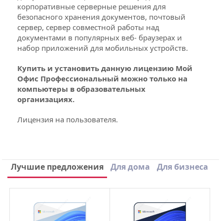
корпоративные серверные решения для
безопасного хранения документов, почтовый
сервер, сервер совместной работы над
документами в популярных веб- браузерах и
набор приложений для мобильных устройств.
Купить и установить данную лицензию Мой
Офис Профессиональный можно только на
компьютеры в образовательных
организациях.
Лицензия на пользователя.
Версия
Профессиональный
Срок поставки
1-3 дня
Написать отзыв
Лучшие предложения
Для дома
Для бизнеса
Срок действия
1 год
3 отзыва к товару МойОфис
Разработчик
МойОфис
Профессиональный Образовательная
лицензия на 1 год (ESD)