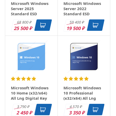
Microsoft Windows
Microsoft Windows
компьютерного класса. Программой очень просто
Server 2025
Server 2022
пользоваться, что является большим плюсом
Standard ESD
Standard ESD
ответить
68 800
59 400
₽
₽
25 500
19 500
₽
₽
Microsoft Windows
Microsoft Windows
10 Home (x32/x64)
10 Professional
All Lng Digital Key
(x32/x64) All Lng
Digital Key
3 790
4 570
₽
₽
2 450
3 350
₽
₽